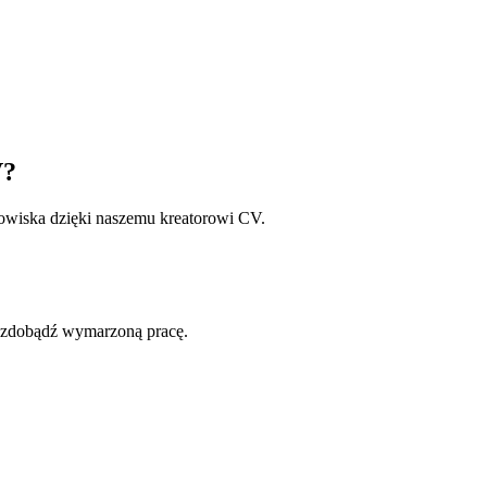
V?
owiska dzięki naszemu kreatorowi CV.
i zdobądź wymarzoną pracę.