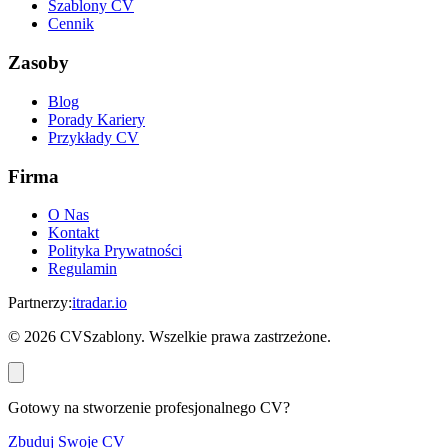
Szablony CV
Cennik
Zasoby
Blog
Porady Kariery
Przykłady CV
Firma
O Nas
Kontakt
Polityka Prywatności
Regulamin
Partnerzy
:
itradar.io
©
2026
CVSzablony. Wszelkie prawa zastrzeżone.
Gotowy na stworzenie profesjonalnego CV?
Zbuduj Swoje CV