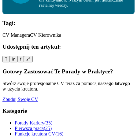
dla kandydatów. Naszym celem jest dostarczanie
rzetelnej wiedzy.
Tagi:
CV Managera
CV Kierownika
Udostępnij ten artykuł:
T
in
f
🔗
Gotowy Zastosować Te Porady w Praktyce?
Stwórz swoje profesjonalne CV teraz za pomocą naszego łatwego
w użyciu kreatora.
Zbuduj Swoje CV
Kategorie
Porady Kariery
(
35
)
Pierwsza praca
(
25
)
Funkcje kreatora CV
(
16
)