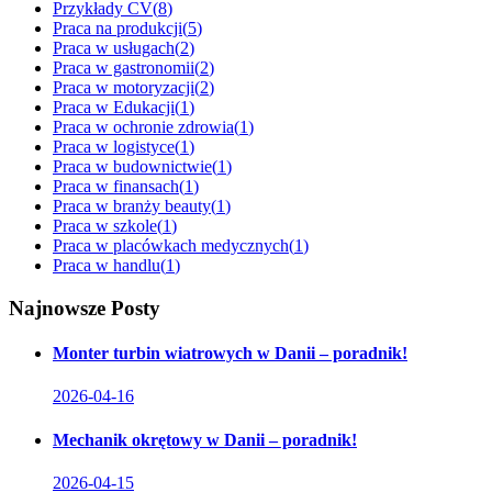
Przykłady CV
(
8
)
Praca na produkcji
(
5
)
Praca w usługach
(
2
)
Praca w gastronomii
(
2
)
Praca w motoryzacji
(
2
)
Praca w Edukacji
(
1
)
Praca w ochronie zdrowia
(
1
)
Praca w logistyce
(
1
)
Praca w budownictwie
(
1
)
Praca w finansach
(
1
)
Praca w branży beauty
(
1
)
Praca w szkole
(
1
)
Praca w placówkach medycznych
(
1
)
Praca w handlu
(
1
)
Najnowsze Posty
Monter turbin wiatrowych w Danii – poradnik!
2026-04-16
Mechanik okrętowy w Danii – poradnik!
2026-04-15