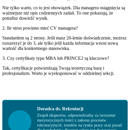
Nie tylko warto, co to jest obowiązek. Dla managera osiągnięcia są
ważniejsze niż opis codziennych zadań. To one pokazują, że
potrafisz dowieźć wynik.
2. Ile stron powinno mieć CV managera?
Standardem są 2 strony. Jeśli masz 20-letnie doświadczenie, możesz
rozszerzyć je do 3, ale tylko jeśli każda informacja wnosi nową
wartość dla konkretnego stanowiska.
3. Czy certyfikaty typu MBA lub PRINCE2 są kluczowe?
Tak, certyfikacje potwierdzają Twoją teoretyczną bazę i
profesjonalizm. Warto je wyeksponować w oddzielnej sekcji.
Doradca ds. Rekrutacji
Zespół ekspertów, odpowiedzialny za tworzenie
merytorycznych treści z zakresu procesów
rekrutacyjnych, trendów na rynku pracy oraz porad