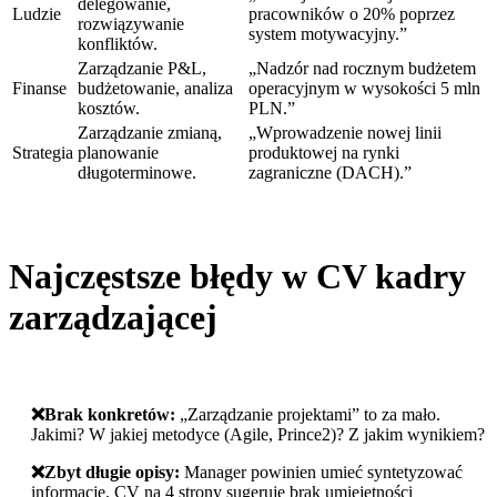
delegowanie,
Ludzie
pracowników o 20% poprzez
rozwiązywanie
system motywacyjny.”
konfliktów.
Zarządzanie P&L,
„Nadzór nad rocznym budżetem
Finanse
budżetowanie, analiza
operacyjnym w wysokości 5 mln
kosztów.
PLN.”
Zarządzanie zmianą,
„Wprowadzenie nowej linii
Strategia
planowanie
produktowej na rynki
długoterminowe.
zagraniczne (DACH).”
Najczęstsze błędy w CV kadry
zarządzającej
❌️Brak konkretów:
„Zarządzanie projektami” to za mało.
Jakimi? W jakiej metodyce (Agile, Prince2)? Z jakim wynikiem?
❌️Zbyt długie opisy:
Manager powinien umieć syntetyzować
informacje. CV na 4 strony sugeruje brak umiejętności