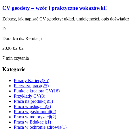
CV geodety – wzór i praktyczne wskazówki!
Zobacz, jak napisać CV geodety: układ, umiejętności, opis doświadcz
D
Doradca ds. Rerutacji
2026-02-02
7 min czytania
Kategorie
Porady Kariery
(
35
)
Pierwsza praca
(
25
)
Funkcje kreatora CV
(
16
)
Przykłady CV
(
8
)
Praca na produkcji
(
5
)
Praca w usługach
(
2
)
Praca w gastronomii
(
2
)
Praca w motoryzacji
(
2
)
Praca w Edukacji
(
1
)
Praca w ochronie zdrowia
(
1
)