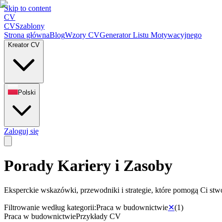
Skip to content
CV
CV
Szablony
Strona główna
Blog
Wzory CV
Generator Listu Motywacyjnego
Kreator CV
Polski
Zaloguj się
Porady Kariery i Zasoby
Eksperckie wskazówki, przewodniki i strategie, które pomogą Ci stwo
Filtrowanie według kategorii:
Praca w budownictwie
✕
(
1
)
Praca w budownictwie
Przykłady CV