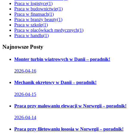
Praca w logistyce
(
1
)
Praca w budownictwie
(
1
)
Praca w finansach
(
1
)
Praca w branży beauty
(
1
)
Praca w szkole
(
1
)
Praca w placówkach medycznych
(
1
)
Praca w handlu
(
1
)
Najnowsze Posty
Monter turbin wiatrowych w Danii – poradnik!
2026-04-16
Mechanik okrętowy w Danii – poradnik!
2026-04-15
Praca przy malowaniu elewacji w Norwegii – poradnik!
2026-04-14
Praca przy filetowaniu łososia w Norwegii – poradnik!