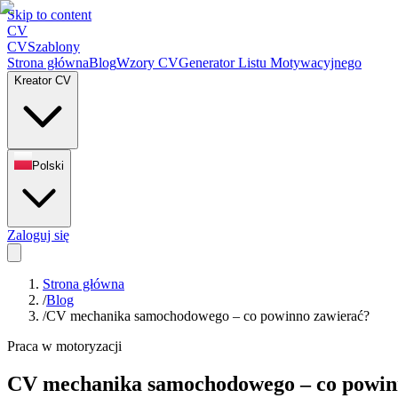
Skip to content
CV
CV
Szablony
Strona główna
Blog
Wzory CV
Generator Listu Motywacyjnego
Kreator CV
Polski
Zaloguj się
Strona główna
/
Blog
/
CV mechanika samochodowego – co powinno zawierać?
Praca w motoryzacji
CV mechanika samochodowego – co powin