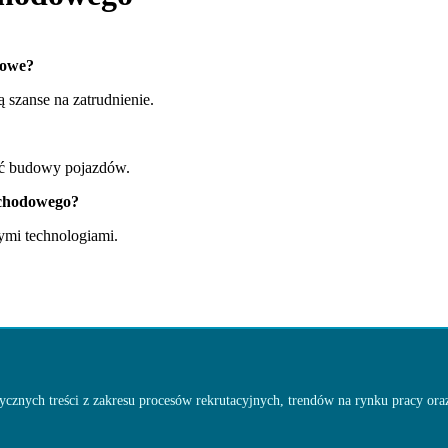
kowe?
 szanse na zatrudnienie.
ść budowy pojazdów.
ochodowego?
mi technologiami.
cznych treści z zakresu procesów rekrutacyjnych, trendów na rynku pracy oraz