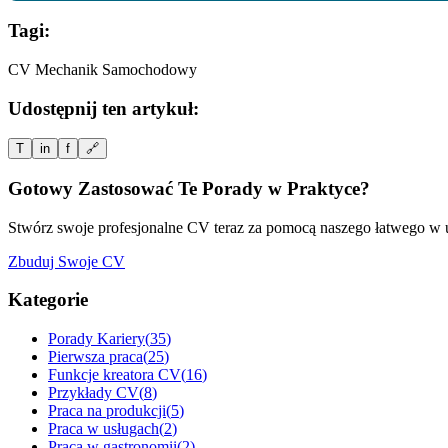
Tagi:
CV Mechanik Samochodowy
Udostępnij ten artykuł:
T
in
f
🔗
Gotowy Zastosować Te Porady w Praktyce?
Stwórz swoje profesjonalne CV teraz za pomocą naszego łatwego w u
Zbuduj Swoje CV
Kategorie
Porady Kariery
(
35
)
Pierwsza praca
(
25
)
Funkcje kreatora CV
(
16
)
Przykłady CV
(
8
)
Praca na produkcji
(
5
)
Praca w usługach
(
2
)
Praca w gastronomii
(
2
)