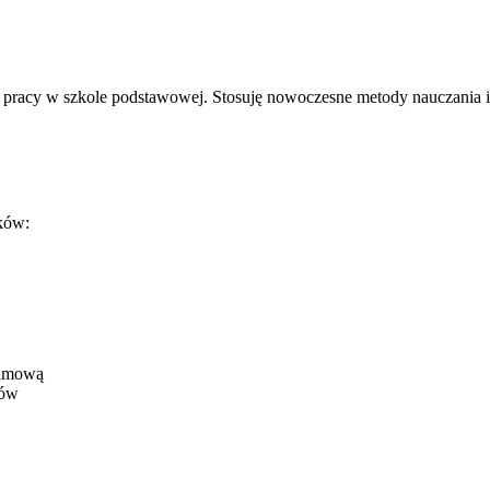
 pracy w szkole podstawowej. Stosuję nowoczesne metody nauczania i
zków:
ramową
nów