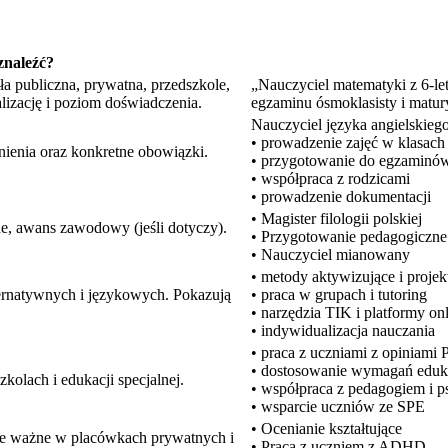
znaleźć?
a publiczna, prywatna, przedszkole,
„Nauczyciel matematyki z 6-l
alizację i poziom doświadczenia.
egzaminu ósmoklasisty i matury
Nauczyciel języka angielskie
• prowadzenie zajęć w klasach
nienia oraz konkretne obowiązki.
• przygotowanie do egzaminó
• współpraca z rodzicami
• prowadzenie dokumentacji
• Magister filologii polskiej
e, awans zawodowy (jeśli dotyczy).
• Przygotowanie pedagogiczne
• Nauczyciel mianowany
• metody aktywizujące i proje
ernatywnych i językowych. Pokazują
• praca w grupach i tutoring
• narzędzia TIK i platformy on
• indywidualizacja nauczania
• praca z uczniami z opiniami
• dostosowanie wymagań eduk
kolach i edukacji specjalnej.
• współpraca z pedagogiem i 
• wsparcie uczniów ze SPE
• Ocenianie kształtujące
nie ważne w placówkach prywatnych i
• Praca z uczniem z ADHD