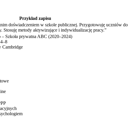
Przykład zapisu
etnim doświadczeniem w szkole publicznej. Przygotowuję uczniów do
. Stosuję metody aktywizujące i indywidualizację pracy.”
go – Szkoła prywatna ABC (2020–2024)
 4–8
w Cambridge
ktowe
line
 PPP
acyjnych
psychologiem