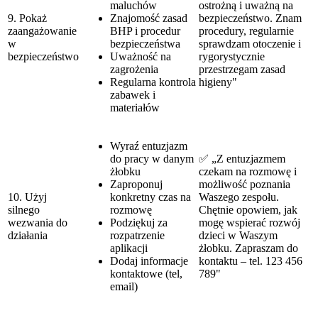
maluchów
ostrożną i uważną na
9. Pokaż
Znajomość zasad
bezpieczeństwo. Znam
zaangażowanie
BHP i procedur
procedury, regularnie
w
bezpieczeństwa
sprawdzam otoczenie i
bezpieczeństwo
Uważność na
rygorystycznie
zagrożenia
przestrzegam zasad
Regularna kontrola
higieny"
zabawek i
materiałów
Wyraź entuzjazm
do pracy w danym
✅ „Z entuzjazmem
żłobku
czekam na rozmowę i
Zaproponuj
możliwość poznania
10. Użyj
konkretny czas na
Waszego zespołu.
silnego
rozmowę
Chętnie opowiem, jak
wezwania do
Podziękuj za
mogę wspierać rozwój
działania
rozpatrzenie
dzieci w Waszym
aplikacji
żłobku. Zapraszam do
Dodaj informacje
kontaktu – tel. 123 456
kontaktowe (tel,
789"
email)