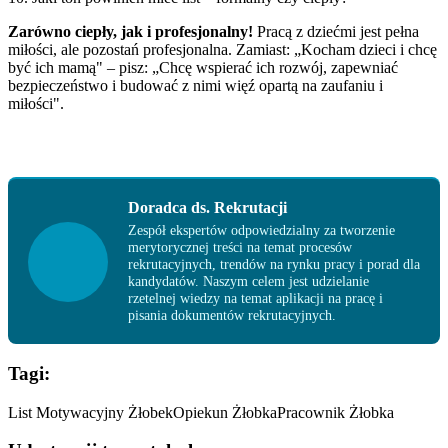
Zarówno ciepły, jak i profesjonalny!
Pracą z dziećmi jest pełna
miłości, ale pozostań profesjonalna. Zamiast: „Kocham dzieci i chcę
być ich mamą" – pisz: „Chcę wspierać ich rozwój, zapewniać
bezpieczeństwo i budować z nimi więź opartą na zaufaniu i
miłości".
Doradca ds. Rekrutacji
Zespół ekspertów odpowiedzialny za tworzenie
merytorycznej treści na temat procesów
rekrutacyjnych, trendów na rynku pracy i porad dla
kandydatów. Naszym celem jest udzielanie
rzetelnej wiedzy na temat aplikacji na pracę i
pisania dokumentów rekrutacyjnych.
Tagi:
List Motywacyjny Żłobek
Opiekun Żłobka
Pracownik Żłobka