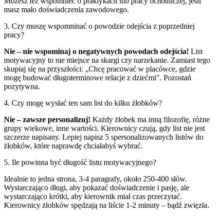
Możesz też wspomnieć o praktykach lub pracy ochotniczej, jeśli
masz mało doświadczenia zawodowego.
3. Czy muszę wspomninać o powodzie odejścia z poprzedniej
pracy?
Nie – nie wspominaj o negatywnych powodach odejścia!
List
motywacyjny to nie miejsce na skargi czy narzekanie. Zamiast tego
skupiaj się na przyszłości: „Chcę pracować w placówce, gdzie
mogę budować długoterminowe relacje z dziećmi". Pozostań
pozytywna.
4. Czy mogę wysłać ten sam list do kilku żłobków?
Nie – zawsze personalizuj!
Każdy żłobek ma inną filozofię, różne
grupy wiekowe, inne wartości. Kierownicy czują, gdy list nie jest
szczerze napisany. Lepiej napisz 5 spersonalizowanych listów do
żłobków, które naprawdę chciałabyś wybrać.
5. Ile powinna być długość listu motywacyjnego?
Idealnie to jedna strona, 3-4 paragrafy, około 250-400 słów.
Wystarczająco długi, aby pokazać doświadczenie i pasję, ale
wystarczająco krótki, aby kierownik miał czas przeczytać.
Kierownicy żłobków spędzają na liście 1-2 minuty – bądź zwięzła.