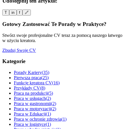
Udostępnij ten artykuł:
T
in
f
🔗
Gotowy Zastosować Te Porady w Praktyce?
Stwórz swoje profesjonalne CV teraz za pomocą naszego łatwego
w użyciu kreatora.
Zbuduj Swoje CV
Kategorie
Porady Kariery
(
35
)
Pierwsza praca
(
25
)
Funkcje kreatora CV
(
16
)
Przykłady CV
(
8
)
Praca na produkcji
(
5
)
Praca w usługach
(
2
)
Praca w gastronomii
(
2
)
Praca w motoryzacji
(
2
)
Praca w Edukacji
(
1
)
Praca w ochronie zdrowia
(
1
)
Praca w logistyce
(
1
)