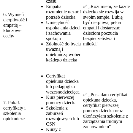
czasu
Empatia –
✅ „Rozumiem, że każde
rozumienie uczuć i
dziecko się rozwija w
6. Wymień
potrzeb dziecka
swoim tempie. Lubię
cierpliwość i
Umiejętność
być cierpliwa, pełna
empatię –
uspokajania dzieci
empatii i dostarczać
kluczowe
i zachowania
dzieciom poczucia
cechy
spokoju
bezpieczeństwa i
Zdolność do bycia
miłości"
uważną i
opiekuńczą wobec
każdego dziecka
Certyfikat
opiekuna dziecka
lub pedagogika
wczesnodziecięca
✅ „Posiadam certyfikat
Kurs pierwszej
opiekuna dziecka,
7. Pokaż
pomocy dziecka
certyfikat pierwszej
certyfikaty i
Szkolenia z
pomocy dziecka oraz
szkolenia
zaburzeń
ukończyłam szkolenie z
opiekuńcze
rozwojowych lub
zarządzania trudnym
CSN
zachowaniem"
Kursy z