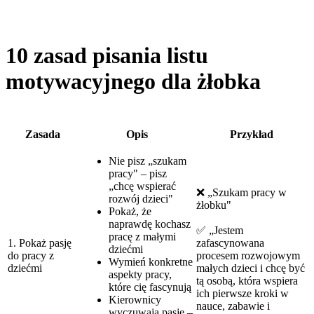
10 zasad pisania listu
motywacyjnego dla żłobka
Zasada
Opis
Przykład
Nie pisz „szukam
pracy" – pisz
„chcę wspierać
❌ „Szukam pracy w
rozwój dzieci"
żłobku"
Pokaż, że
naprawdę kochasz
✅ „Jestem
pracę z małymi
1. Pokaż pasję
zafascynowana
dziećmi
do pracy z
procesem rozwojowym
Wymień konkretne
dziećmi
małych dzieci i chcę być
aspekty pracy,
tą osobą, która wspiera
które cię fascynują
ich pierwsze kroki w
Kierownicy
nauce, zabawie i
wyczuwają pasję –