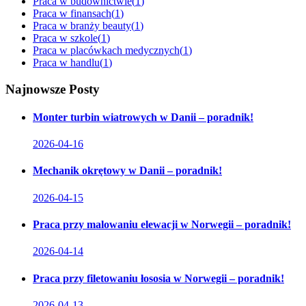
Praca w budownictwie
(
1
)
Praca w finansach
(
1
)
Praca w branży beauty
(
1
)
Praca w szkole
(
1
)
Praca w placówkach medycznych
(
1
)
Praca w handlu
(
1
)
Najnowsze Posty
Monter turbin wiatrowych w Danii – poradnik!
2026-04-16
Mechanik okrętowy w Danii – poradnik!
2026-04-15
Praca przy malowaniu elewacji w Norwegii – poradnik!
2026-04-14
Praca przy filetowaniu łososia w Norwegii – poradnik!
2026-04-13