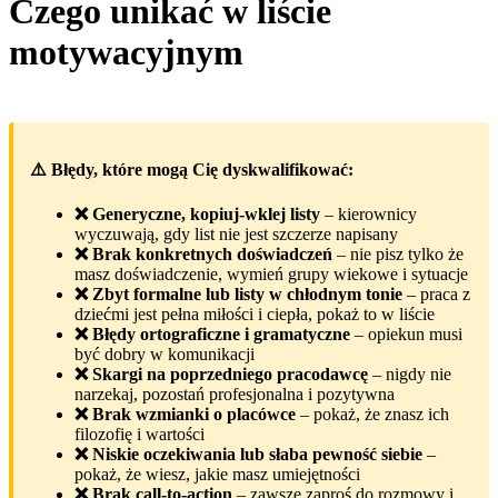
Czego unikać w liście
motywacyjnym
⚠️ Błędy, które mogą Cię dyskwalifikować:
❌ Generyczne, kopiuj-wklej listy
– kierownicy
wyczuwają, gdy list nie jest szczerze napisany
❌ Brak konkretnych doświadczeń
– nie pisz tylko że
masz doświadczenie, wymień grupy wiekowe i sytuacje
❌ Zbyt formalne lub listy w chłodnym tonie
– praca z
dziećmi jest pełna miłości i ciepła, pokaż to w liście
❌ Błędy ortograficzne i gramatyczne
– opiekun musi
być dobry w komunikacji
❌ Skargi na poprzedniego pracodawcę
– nigdy nie
narzekaj, pozostań profesjonalna i pozytywna
❌ Brak wzmianki o placówce
– pokaż, że znasz ich
filozofię i wartości
❌ Niskie oczekiwania lub słaba pewność siebie
–
pokaż, że wiesz, jakie masz umiejętności
❌ Brak call-to-action
– zawsze zaproś do rozmowy i