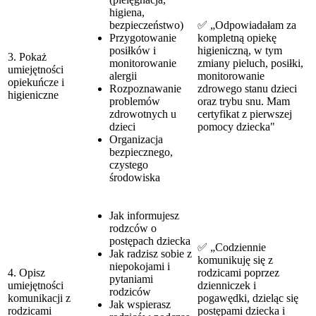
higiena,
bezpieczeństwo)
✅ „Odpowiadałam za
Przygotowanie
kompletną opiekę
posiłków i
higieniczną, w tym
3. Pokaż
monitorowanie
zmiany pieluch, posiłki,
umiejętności
alergii
monitorowanie
opiekuńcze i
Rozpoznawanie
zdrowego stanu dzieci
higieniczne
problemów
oraz trybu snu. Mam
zdrowotnych u
certyfikat z pierwszej
dzieci
pomocy dziecka"
Organizacja
bezpiecznego,
czystego
środowiska
Jak informujesz
rodzców o
postępach dziecka
✅ „Codziennie
Jak radzisz sobie z
komunikuję się z
niepokojami i
4. Opisz
rodzicami poprzez
pytaniami
umiejętności
dzienniczek i
rodziców
komunikacji z
pogawędki, dzieląc się
Jak wspierasz
rodzicami
postępami dziecka i