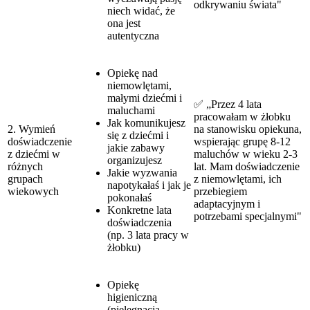
odkrywaniu świata"
niech widać, że
ona jest
autentyczna
Opiekę nad
niemowlętami,
małymi dziećmi i
✅ „Przez 4 lata
maluchami
pracowałam w żłobku
Jak komunikujesz
2. Wymień
na stanowisku opiekuna,
się z dziećmi i
doświadczenie
wspierając grupę 8-12
jakie zabawy
z dziećmi w
maluchów w wieku 2-3
organizujesz
różnych
lat. Mam doświadczenie
Jakie wyzwania
grupach
z niemowlętami, ich
napotykałaś i jak je
wiekowych
przebiegiem
pokonałaś
adaptacyjnym i
Konkretne lata
potrzebami specjalnymi"
doświadczenia
(np. 3 lata pracy w
żłobku)
Opiekę
higieniczną
(pielęgnacja,