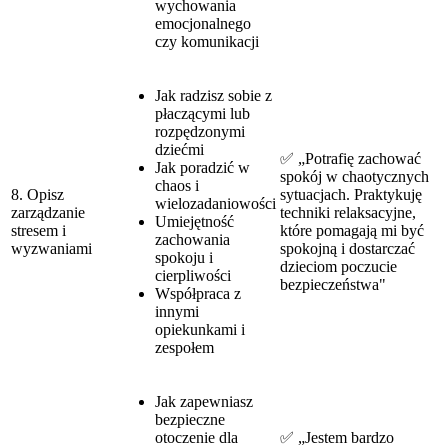
wychowania
emocjonalnego
czy komunikacji
Jak radzisz sobie z
płaczącymi lub
rozpędzonymi
dziećmi
✅ „Potrafię zachować
Jak poradzić w
spokój w chaotycznych
chaos i
8. Opisz
sytuacjach. Praktykuję
wielozadaniowości
zarządzanie
techniki relaksacyjne,
Umiejętność
stresem i
które pomagają mi być
zachowania
wyzwaniami
spokojną i dostarczać
spokoju i
dzieciom poczucie
cierpliwości
bezpieczeństwa"
Współpraca z
innymi
opiekunkami i
zespołem
Jak zapewniasz
bezpieczne
otoczenie dla
✅ „Jestem bardzo