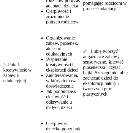
rodziców podczas
pomagając rodzicom w
adaptacji dziecka
procesie adaptacji"
Cierpliwość i
zrozumienie
potrzeb rodziców
Organizowanie
zabaw, piosenek,
akcesorii
✅ „Lubię tworzyć
edukacyjnych
angażujące zabawy
Wspieranie
sensoryczne, śpiewać
5. Pokaż
kreatywności i
pioseneczki i czytać
kreatywność w
eksploracji dzieci
bajki. Szczególnie lubię
zabawie
Zainteresowania,
zachęcać dzieci do
edukacyjnej
w których masz
eksploracji natury i
doświadczenie
twórczych prac
Jak podbudzasz
plastycznych"
ciekawość i
odkrywanie u
małych dzieci
Cierpliwość –
dziecko potrzebuje