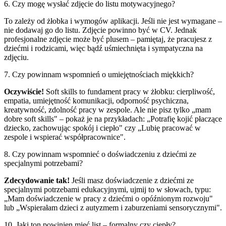
6. Czy mogę wysłać zdjęcie do listu motywacyjnego?
To zależy od żłobka i wymogów aplikacji. Jeśli nie jest wymagane –
nie dodawaj go do listu. Zdjęcie powinno być w CV. Jednak
profesjonalne zdjęcie może być plusem – pamiętaj, że pracujesz z
dziećmi i rodzicami, więc bądź uśmiechnięta i sympatyczna na
zdjęciu.
7. Czy powinnam wspomnień o umiejętnościach miękkich?
Oczywiście!
Soft skills to fundament pracy w żłobku: cierpliwość,
empatia, umiejętność komunikacji, odporność psychiczna,
kreatywność, zdolność pracy w zespole. Ale nie pisz tylko „mam
dobre soft skills" – pokaż je na przykładach: „Potrafię kojić płaczące
dziecko, zachowując spokój i ciepło" czy „Lubię pracować w
zespole i wspierać współpracownice".
8. Czy powinnam wspomnieć o doświadczeniu z dziećmi ze
specjalnymi potrzebami?
Zdecydowanie tak!
Jeśli masz doświadczenie z dziećmi ze
specjalnymi potrzebami edukacyjnymi, ujmij to w słowach, typu:
„Mam doświadczenie w pracy z dziećmi o opóźnionym rozwoju"
lub „Wspierałam dzieci z autyzmem i zaburzeniami sensorycznymi".
10. Jaki ton powinien mieć list – formalny czy ciepły?