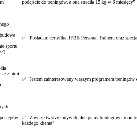
ym
podejście do treningów, a ona straciła 15 kg w 6 miesięcy"
lnego
, budowa
✅ "Posiadam certyfikat IFBB Personal Trainera oraz specjal
ie sportu
z?)
udia
się z nimi
✅ "Jestem zainteresowany waszym programem treningów dl
h
nych
 postępów
✅ "Zawsze tworzę indywidualne plany treningowe, monitoru
każdego klienta"