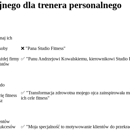
jnego dla trenera personalnego
naj ich
soby
❌ "Pana Studio Fitness"
ażdej firmy
✅ "Panu Andrzejowi Kowalskiemu, kierownikowi Studio F
istów
 do
✅ "Transformacja zdrowotna mojego ojca zainspirowała mn
ię fitness
ich cele fitness"
sz
ientów
sukcesów
✅ "Moja specjalność to motywowanie klientów do przekrac