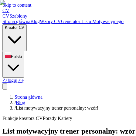
Skip to content
CV
CV
Szablony
Strona główna
Blog
Wzory CV
Generator Listu Motywacyjnego
Kreator CV
Polski
Zaloguj się
Strona główna
/
Blog
/
List motywacyjny trener personalny: wzór!
Funkcje kreatora CV
Porady Kariery
List motywacyjny trener personalny: wzór