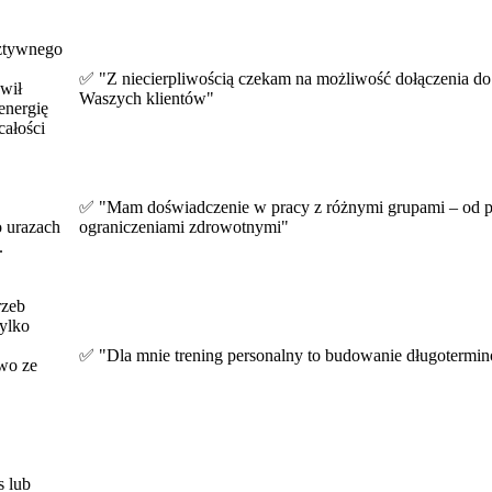
sztywnego
✅ "Z niecierpliwością czekam na możliwość dołączenia do
ówił
Waszych klientów"
energię
całości
✅ "Mam doświadczenie w pracy z różnymi grupami – od p
o urazach
ograniczeniami zdrowotnymi"
.
rzeb
tylko
✅ "Dla mnie trening personalny to budowanie długotermino
wo ze
s lub