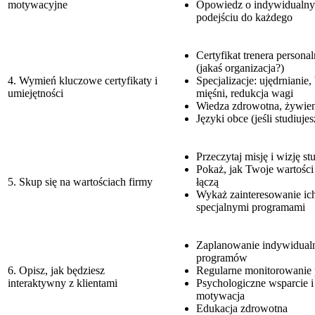
motywacyjne
Opowiedz o indywidualn
podejściu do każdego
Certyfikat trenera persona
(jakaś organizacja?)
4. Wymień kluczowe certyfikaty i
Specjalizacje: ujędrnianie
umiejętności
mięśni, redukcja wagi
Wiedza zdrowotna, żywien
Języki obce (jeśli studiujes
Przeczytaj misję i wizję st
Pokaż, jak Twoje wartości 
5. Skup się na wartościach firmy
łączą
Wykaż zainteresowanie ic
specjalnymi programami
Zaplanowanie indywidual
programów
6. Opisz, jak będziesz
Regularne monitorowanie
interaktywny z klientami
Psychologiczne wsparcie i
motywacja
Edukacja zdrowotna