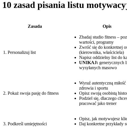
10 zasad pisania listu motywacy
Zasada
Opis
Zbadaj studio fitness – poz
wartości, programy
Zwróć się do konkretnej o
1. Personalizuj list
(kierownika, właściciela)
Napisz oddzielny list do k
UNIKAJ:
generycznych l
wysyłanych masowo
Wyraź autentyczną miłość
zdrowia i sportu
2. Pokaż swoja pasję do fitness
Opisz swoją osobistą histor
Podziel się, dlaczego chce
pracować jako trener
Opisz, jak motywujesz kl
3. Podkreśl umiejętności
Daj konkretne przykłady 