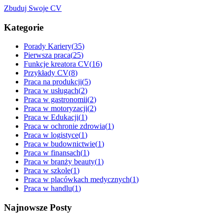
Zbuduj Swoje CV
Kategorie
Porady Kariery
(
35
)
Pierwsza praca
(
25
)
Funkcje kreatora CV
(
16
)
Przykłady CV
(
8
)
Praca na produkcji
(
5
)
Praca w usługach
(
2
)
Praca w gastronomii
(
2
)
Praca w motoryzacji
(
2
)
Praca w Edukacji
(
1
)
Praca w ochronie zdrowia
(
1
)
Praca w logistyce
(
1
)
Praca w budownictwie
(
1
)
Praca w finansach
(
1
)
Praca w branży beauty
(
1
)
Praca w szkole
(
1
)
Praca w placówkach medycznych
(
1
)
Praca w handlu
(
1
)
Najnowsze Posty