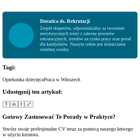
Doradca ds. Rekrutacji
Zespół ekspertów, odpowiedzialny za tworzenie
merytorycznych treści z zakresu procesów
rekrutacyjnych, trendów na rynku pracy oraz porad
dla kandydatów. Naszym celem jest dostarczanie
rzetelnej wiedzy.
Tagi:
Opiekunka dziecięca
Praca w Włoszech
Udostępnij ten artykuł:
T
in
f
🔗
Gotowy Zastosować Te Porady w Praktyce?
Stwórz swoje profesjonalne CV teraz za pomocą naszego łatwego
w użyciu kreatora.