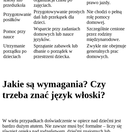
prawo jazdy.
przedszkola
zajęciach.
Przygotowywanie prostych
Nie chodzi o pełną
Przygotowanie
dań lub przekąsek dla
rolę pomocy
posiłków
dzieci.
domowej.
Wsparcie przy zadaniach
Szczególnie cenione
Pomoc przy
domowych lub nauce
przez rodziny
nauce
języków.
międzynarodowe.
Utrzymanie
Sprzątanie zabawek lub
Zwykle nie obejmuje
porządku po
dbanie o porządek w
generalnych prac
dzieciach
przestrzeni dziecka.
domowych.
Jakie są wymagania? Czy
trzeba znać język włoski?
W wielu przypadkach doświadczenie w opiece nad dziećmi jest
bardzo dużym atutem. Nie zawsze musi być formalne – liczy się
również opieka nad rodzeństwem, dziećmi znajomych lub