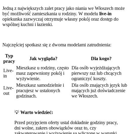
Jedną z największych zalet pracy jako niania we Włoszech może
być możliwość zamieszkania u rodziny. W modelu
live-in
opiekunka zazwyczaj otrzymuje własny pokój oraz dostęp do
wspólnej kuchni i łazienki.
Najczęściej spotkasz się z dwoma modelami zatrudnienia:
Typ
Jak wygląda?
Dla kogo?
pracy
Mieszkasz u rodziny, często
Dla osób wyjeżdżających
Live-
masz zapewniony pokój i
pierwszy raz lub chcących
in
wyżywienie.
ograniczyć koszty.
Mieszkasz samodzielnie i
Dla osób znających język lub
Live-
pracujesz w ustalonych
mających już doświadczenie
out
godzinach.
we Włoszech.
💡
Warto wiedzieć:
Przed przyjęciem oferty ustal dokładnie godziny pracy,
dni wolne, zakres obowiązków oraz to, czy
zakwaterowanie i wyżywienie są wliczone w warunki