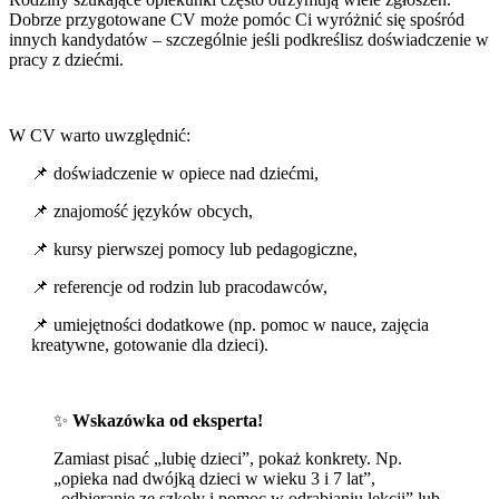
Dobrze przygotowane CV może pomóc Ci wyróżnić się spośród
innych kandydatów – szczególnie jeśli podkreślisz doświadczenie w
pracy z dziećmi.
W CV warto uwzględnić:
📌 doświadczenie w opiece nad dziećmi,
📌 znajomość języków obcych,
📌 kursy pierwszej pomocy lub pedagogiczne,
📌 referencje od rodzin lub pracodawców,
📌 umiejętności dodatkowe (np. pomoc w nauce, zajęcia
kreatywne, gotowanie dla dzieci).
✨
Wskazówka od eksperta!
Zamiast pisać „lubię dzieci”, pokaż konkrety. Np.
„opieka nad dwójką dzieci w wieku 3 i 7 lat”,
„odbieranie ze szkoły i pomoc w odrabianiu lekcji” lub