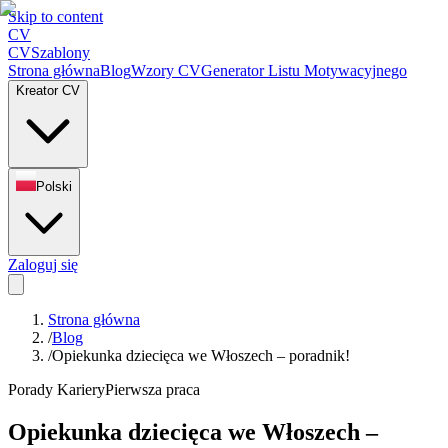
Skip to content
CV
CV
Szablony
Strona główna
Blog
Wzory CV
Generator Listu Motywacyjnego
Kreator CV
Polski
Zaloguj się
Strona główna
/
Blog
/
Opiekunka dziecięca we Włoszech – poradnik!
Porady Kariery
Pierwsza praca
Opiekunka dziecięca we Włoszech –