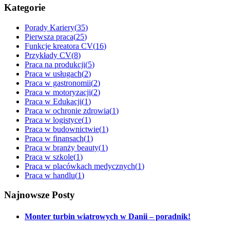
Kategorie
Porady Kariery
(
35
)
Pierwsza praca
(
25
)
Funkcje kreatora CV
(
16
)
Przykłady CV
(
8
)
Praca na produkcji
(
5
)
Praca w usługach
(
2
)
Praca w gastronomii
(
2
)
Praca w motoryzacji
(
2
)
Praca w Edukacji
(
1
)
Praca w ochronie zdrowia
(
1
)
Praca w logistyce
(
1
)
Praca w budownictwie
(
1
)
Praca w finansach
(
1
)
Praca w branży beauty
(
1
)
Praca w szkole
(
1
)
Praca w placówkach medycznych
(
1
)
Praca w handlu
(
1
)
Najnowsze Posty
Monter turbin wiatrowych w Danii – poradnik!