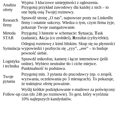
Wypisz 3 kluczowe umiejętności z ogłoszenia.
Analiza
Przygotuj przykład zawodowy dla każdej z nich – to
oferty
one będą osią Twojej rozmowy.
Sprawdź stronę „O nas”, najnowsze posty na LinkedIn
Research
firmy i ostatnie sukcesy. Wiedza o tym, czym firma żyje,
firmy
pokazuje Twoje zaangażowanie.
Metoda
Przygotuj 3 historie w schemacie:
S
ytuacja,
T
ask
STAR
(zadanie),
A
kcja (co zrobiłeś),
R
ezultat (cyfry/efekt).
Odegraj rozmowę z kimś bliskim. Skup się na płynności
Symulacja
wypowiedzi i pozbyciu się „yyy”, „eee” – to buduje
pewność siebie.
Sprawdź mikrofon, kamerę i łącze internetowe (jeśli
Logistyka
online). Wybierz neutralne tło i ciche miejsce.
i technika
Punktualność to podstawa.
Przygotuj min. 3 pytania do pracodawcy (np. o zespół,
Twoje
wyzwania, oczekiwania po 3 miesiącach). To pokazuje,
pytania
że traktujesz ofertę poważnie.
Wyślij krótkie podziękowanie e-mailowe za poświęcony
Follow-up
czas (do 24h po rozmowie). To gest, który wyróżnia
10% najlepszych kandydatów.