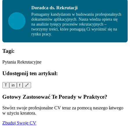
Doradca ds. Rekrutacji
Pomagamy kandydatom w budowaniu profesjonalnych
dokumentów aplikacyjnych. Nasza wiedza opiera się
na analizie tysięcy procesów rekrutacyjnych –
tworzymy treści, które pomagają Ci wyróżnić się na
rynku pracy.
Tagi:
Pytania Rekrutacyjne
Udostępnij ten artykuł:
T
in
f
🔗
Gotowy Zastosować Te Porady w Praktyce?
Stwórz swoje profesjonalne CV teraz za pomocą naszego łatwego
w użyciu kreatora.
Zbuduj Swoje CV