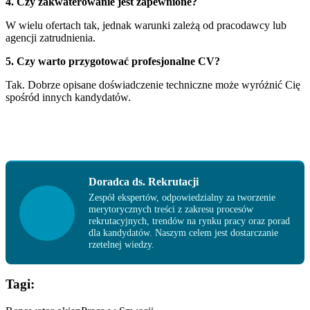
4. Czy zakwaterowanie jest zapewnione?
W wielu ofertach tak, jednak warunki zależą od pracodawcy lub
agencji zatrudnienia.
5. Czy warto przygotować profesjonalne CV?
Tak. Dobrze opisane doświadczenie techniczne może wyróżnić Cię
spośród innych kandydatów.
Doradca ds. Rekrutacji
Zespół ekspertów, odpowiedzialny za tworzenie
merytorycznych treści z zakresu procesów
rekrutacyjnych, trendów na rynku pracy oraz porad
dla kandydatów. Naszym celem jest dostarczanie
rzetelnej wiedzy.
Tagi: