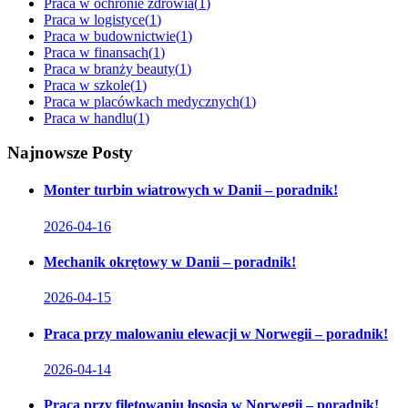
Praca w ochronie zdrowia
(
1
)
Praca w logistyce
(
1
)
Praca w budownictwie
(
1
)
Praca w finansach
(
1
)
Praca w branży beauty
(
1
)
Praca w szkole
(
1
)
Praca w placówkach medycznych
(
1
)
Praca w handlu
(
1
)
Najnowsze Posty
Monter turbin wiatrowych w Danii – poradnik!
2026-04-16
Mechanik okrętowy w Danii – poradnik!
2026-04-15
Praca przy malowaniu elewacji w Norwegii – poradnik!
2026-04-14
Praca przy filetowaniu łososia w Norwegii – poradnik!