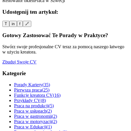
Renowator okien
Praca w Szwecji
Udostępnij ten artykuł:
T
in
f
🔗
Gotowy Zastosować Te Porady w Praktyce?
Stwórz swoje profesjonalne CV teraz za pomocą naszego łatwego
w użyciu kreatora.
Zbuduj Swoje CV
Kategorie
Porady Kariery
(
35
)
Pierwsza praca
(
25
)
Funkcje kreatora CV
(
16
)
Przykłady CV
(
8
)
Praca na produkcji
(
5
)
Praca w usługach
(
2
)
Praca w gastronomii
(
2
)
Praca w motoryzacji
(
2
)
Praca w Edukacji
(
1
)