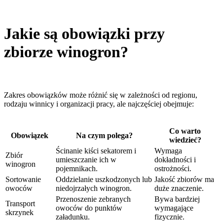
Jakie są obowiązki przy
zbiorze winogron?
Zakres obowiązków może różnić się w zależności od regionu,
rodzaju winnicy i organizacji pracy, ale najczęściej obejmuje:
Co warto
Obowiązek
Na czym polega?
wiedzieć?
Ścinanie kiści sekatorem i
Wymaga
Zbiór
umieszczanie ich w
dokładności i
winogron
pojemnikach.
ostrożności.
Sortowanie
Oddzielanie uszkodzonych lub
Jakość zbiorów ma
owoców
niedojrzałych winogron.
duże znaczenie.
Przenoszenie zebranych
Bywa bardziej
Transport
owoców do punktów
wymagające
skrzynek
załadunku.
fizycznie.