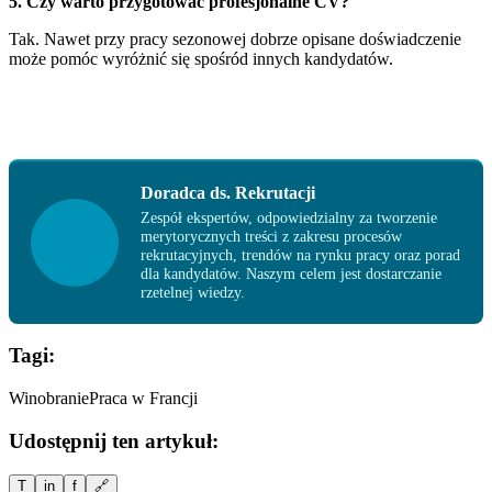
5. Czy warto przygotować profesjonalne CV?
Tak. Nawet przy pracy sezonowej dobrze opisane doświadczenie
może pomóc wyróżnić się spośród innych kandydatów.
Doradca ds. Rekrutacji
Zespół ekspertów, odpowiedzialny za tworzenie
merytorycznych treści z zakresu procesów
rekrutacyjnych, trendów na rynku pracy oraz porad
dla kandydatów. Naszym celem jest dostarczanie
rzetelnej wiedzy.
Tagi:
Winobranie
Praca w Francji
Udostępnij ten artykuł:
T
in
f
🔗