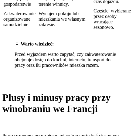
czas dojazdu.
gospodarstwie
terenie winnicy.
Częściej wybierane
Zakwaterowanie
Wynajem pokoju lub
przez osoby
organizowane
mieszkania we własnym
wracające
samodzielnie
zakresie.
sezonowo.
💡
Warto wiedzieć:
Przed wyjazdem warto zapytać, czy zakwaterowanie
obejmuje dostęp do kuchni, internetu, transport do
pracy oraz ilu pracowników mieszka razem.
Plusy i minusy pracy przy
winobraniu we Francji
Praca sezonowa przy zbiorze winogron może być ciekawym