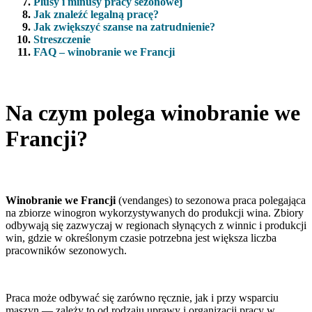
Plusy i minusy pracy sezonowej
Jak znaleźć legalną pracę?
Jak zwiększyć szanse na zatrudnienie?
Streszczenie
FAQ – winobranie we Francji
Na czym polega winobranie we
Francji?
Winobranie we Francji
(vendanges) to sezonowa praca polegająca
na zbiorze winogron wykorzystywanych do produkcji wina. Zbiory
odbywają się zazwyczaj w regionach słynących z winnic i produkcji
win, gdzie w określonym czasie potrzebna jest większa liczba
pracowników sezonowych.
Praca może odbywać się zarówno ręcznie, jak i przy wsparciu
maszyn — zależy to od rodzaju uprawy i organizacji pracy w