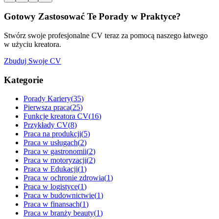
Gotowy Zastosować Te Porady w Praktyce?
Stwórz swoje profesjonalne CV teraz za pomocą naszego łatwego
w użyciu kreatora.
Zbuduj Swoje CV
Kategorie
Porady Kariery
(
35
)
Pierwsza praca
(
25
)
Funkcje kreatora CV
(
16
)
Przykłady CV
(
8
)
Praca na produkcji
(
5
)
Praca w usługach
(
2
)
Praca w gastronomii
(
2
)
Praca w motoryzacji
(
2
)
Praca w Edukacji
(
1
)
Praca w ochronie zdrowia
(
1
)
Praca w logistyce
(
1
)
Praca w budownictwie
(
1
)
Praca w finansach
(
1
)
Praca w branży beauty
(
1
)