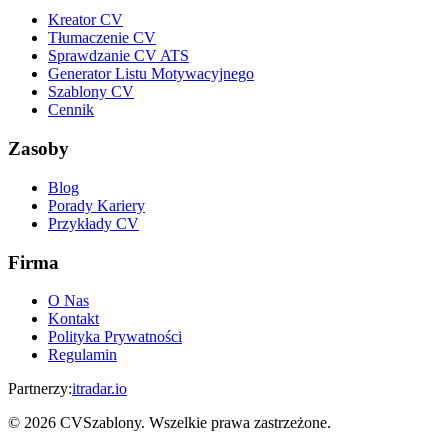
Kreator CV
Tłumaczenie CV
Sprawdzanie CV ATS
Generator Listu Motywacyjnego
Szablony CV
Cennik
Zasoby
Blog
Porady Kariery
Przykłady CV
Firma
O Nas
Kontakt
Polityka Prywatności
Regulamin
Partnerzy
:
itradar.io
©
2026
CVSzablony. Wszelkie prawa zastrzeżone.