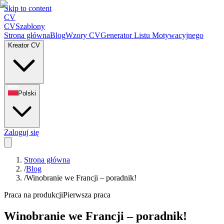
Skip to content
CV
CV
Szablony
Strona główna
Blog
Wzory CV
Generator Listu Motywacyjnego
Kreator CV
Polski
Zaloguj się
Strona główna
/
Blog
/
Winobranie we Francji – poradnik!
Praca na produkcji
Pierwsza praca
Winobranie we Francji – poradnik!