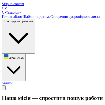
Skip to content
CV
CV
Szablony
Головна
Блог
Шаблони резюме
Створення супровідного листа
Конструктор резюме
Українська
Увійти
Наша місія — спростити пошук роботи