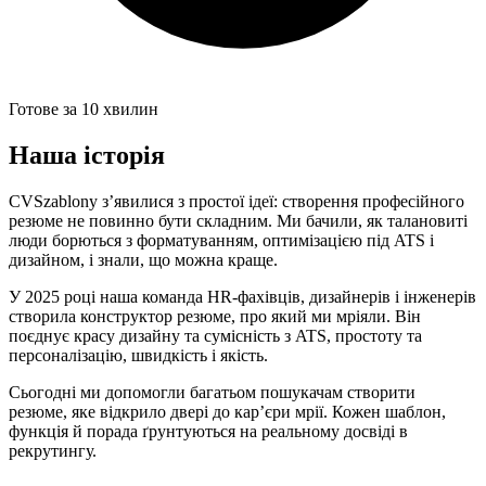
Готове за 10 хвилин
Наша історія
CVSzablony з’явилися з простої ідеї: створення професійного
резюме не повинно бути складним. Ми бачили, як талановиті
люди борються з форматуванням, оптимізацією під ATS і
дизайном, і знали, що можна краще.
У 2025 році наша команда HR-фахівців, дизайнерів і інженерів
створила конструктор резюме, про який ми мріяли. Він
поєднує красу дизайну та сумісність з ATS, простоту та
персоналізацію, швидкість і якість.
Сьогодні ми допомогли багатьом пошукачам створити
резюме, яке відкрило двері до кар’єри мрії. Кожен шаблон,
функція й порада ґрунтуються на реальному досвіді в
рекрутингу.