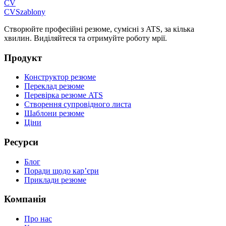
CV
CV
Szablony
Створюйте професійні резюме, сумісні з ATS, за кілька
хвилин. Виділяйтеся та отримуйте роботу мрії.
Продукт
Конструктор резюме
Переклад резюме
Перевірка резюме ATS
Створення супровідного листа
Шаблони резюме
Ціни
Ресурси
Блог
Поради щодо кар’єри
Приклади резюме
Компанія
Про нас