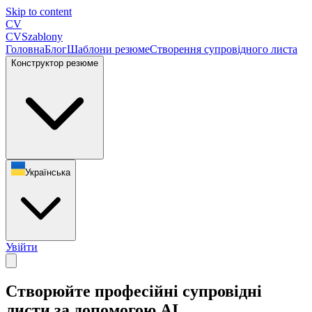
Skip to content
CV
CV
Szablony
Головна
Блог
Шаблони резюме
Створення супровідного листа
Конструктор резюме
Українська
Увійти
Створюйте професійні супровідні
листи за допомогою AI