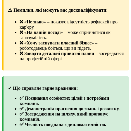
⚠️ Помилки, які можуть вас дискваліфікувати:
❌ «Не знаю»
– показує відсутність рефлексії про
кар'єру.
❌ «На вашій посаді»
– може сприйнятися як
зарозумілість.
❌ «Хочу заснувати власний бізнес»
–
роботодавець боїться, що ви підете.
❌ Занадто детальні приватні плани
– зосередьтеся
на професійній сфері.
✓ Що справляє гарне враження:
✅ Поєднання особистих цілей з потребами
компанії.
✅ Демонстрація прагнення до знань і розвитку.
✅ Зосередження на шляху, який пропонує
компанія.
✅ Чесність поєднана з дипломатичністю.