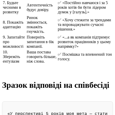
7. Будьте
✅ «Постійно навчаюся і за 5
Автентичність
чесними в
років хотів би бути лідером
будує довіру.
розвитку
думок у [галузь].»
Ринок
✅ «Хочу стежити за трендами
8. Покажіть
змінюється,
та впроваджувати сучасні
адаптацію
покажіть
рішення.»
гнучкість.
9. Запитайте
Поверніть
✅ «...а як компанія підтримує
про
запитання в бік
розвиток працівників у цьому
можливості
компанії.
напрямку?»
10.
Ваша постава
✅ Посмішка та впевнений тон
Збережіть
говорить більше,
голосу.
ентузіазм
ніж слова.
Зразок відповіді на співбесіді
«У перспективі 5 років моя мета — стати