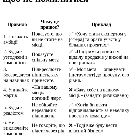
Чому це
Правило
Приклад
працює?
Показуєте, що
✅ «Хочу стати експертом у
1. Покажіть
ви не стоїте на
[сфера] та брати участь у
амбіції
місці.
більших проектах.»
2. Будьте
✅ «Підтримка розвитку
Показуєте
узгоджені з
відділу продажів у виході на
спільну мету.
компанією
нові ринки.»
3.
Підкреслюєте
✅ «Моя мета — опанувати
Зосередьтеся
цінність, яку
[інструмент] до просунутого
на навичках
принесете.
рівня.»
«На вашому
4. Уникайте
❌ «Бачу себе на вашому
місці» —
жартів
місці.» (занадто ризиковано)
поганий жарт.
Не обіцяйте
✅ «Хотів би взяти
5. Будьте
нереальних
відповідальність за невелику
реалістом
підвищень.
проектну команду.»
6. Не
Не говоріть, що
❌ «Тоді вже буду вести
виключайте
підете через рік.
власний бізнес.»
компанію