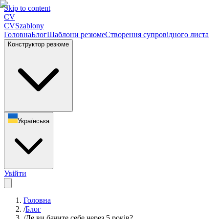
Skip to content
CV
CV
Szablony
Головна
Блог
Шаблони резюме
Створення супровідного листа
Конструктор резюме
Українська
Увійти
Головна
/
Блог
/
Де ви бачите себе через 5 років?