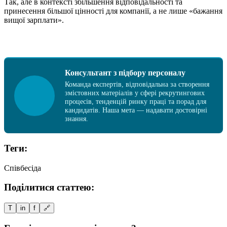
Так, але в контексті збільшення відповідальності та
принесення більшої цінності для компанії, а не лише «бажання
вищої зарплати».
Консультант з підбору персоналу
Команда експертів, відповідальна за створення
змістовних матеріалів у сфері рекрутингових
процесів, тенденцій ринку праці та порад для
кандидатів. Наша мета — надавати достовірні
знання.
Теги:
Співбесіда
Поділитися статтею:
T
in
f
🔗