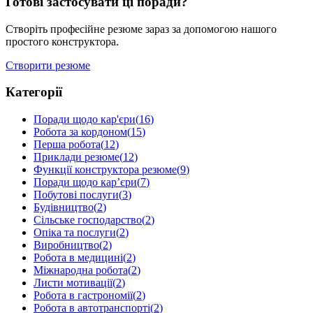
Готові застосувати ці поради?
Створіть професійне резюме зараз за допомогою нашого
простого конструктора.
Створити резюме
Категорії
Поради щодо кар'єри
(
16
)
Робота за кордоном
(
15
)
Перша робота
(
12
)
Приклади резюме
(
12
)
Функції конструктора резюме
(
9
)
Поради щодо кар’єри
(
7
)
Побутові послуги
(
3
)
Будівництво
(
2
)
Сільське господарство
(
2
)
Опіка та послуги
(
2
)
Виробництво
(
2
)
Робота в медицині
(
2
)
Міжнародна робота
(
2
)
Листи мотивації
(
2
)
Робота в гастрономії
(
2
)
Робота в автотранспорті
(
2
)