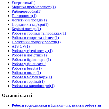
Енергетика
(
1
)
Морська промисловість
(
1
)
Рибопереробка
(
1
)
Гастрономія
(
1
)
Логістичні посади
(
1
)
Порадник з кар'єри
(
1
)
Керівні посади
(
1
)
Робота в торгівлі та продажах
(
1
)
Робота в спорті та фітнесі
(
1
)
Посібники пошуку роботи
(
1
)
ATS CV
(
1
)
Робота у сфері послуг
(
1
)
Робота в логістиці
(
1
)
Робота в будівництві
(
1
)
Робота у фінансах
(
1
)
Робота в beauty
(
1
)
Робота в школі
(
1
)
Робота в медзакладах
(
1
)
Робота в торгівлі
(
1
)
Робота на виробництві
(
1
)
Останні статті
Робота господиньки в Іспанії – як знайти роботу за