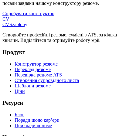
посади завдяки нашому конструктору резюме.
Спробувати конструктор
CV
CV
Szablony
Створюйте професійні резюме, сумісні з ATS, за кілька
хвилин. Виділяйтеся та отримуйте роботу мрії.
Продукт
Конструктор резюме
Переклад резюме
Перевірка резюме ATS
Створення супровідного листа
Шаблони резюме
Ціни
Ресурси
Блог
Поради щодо кар’єри
Приклади резюме