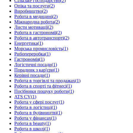
Сільське господарство
(
2
)
Опіка та послуги
(
2
)
Виробництво
(
2
)
Робота в медицині
(
2
)
Міжнародна робота
(
2
)
Листи мотивації
(
2
)
Робота в гастрономії
(
2
)
Робота в автотранспорті
(
2
)
Енергетика
(
1
)
Морська промисловість
(
1
)
Рибопереробка
(
1
)
Гастрономія
(
1
)
Логістичні посади
(
1
)
Порадник з кар'єри
(
1
)
Керівні посади
(
1
)
Робота в торгівлі та продажах
(
1
)
Робота в спорті та фітнесі
(
1
)
Посібники пошуку роботи
(
1
)
ATS CV
(
1
)
Робота у сфері послуг
(
1
)
Робота в логістиці
(
1
)
Робота в будівництві
(
1
)
Робота у фінансах
(
1
)
Робота в beauty
(
1
)
Робота в школі
(
1
)