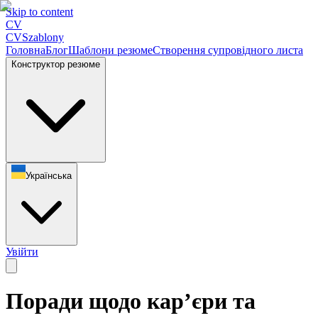
Skip to content
CV
CV
Szablony
Головна
Блог
Шаблони резюме
Створення супровідного листа
Конструктор резюме
Українська
Увійти
Поради щодо кар’єри та