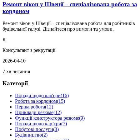
Ремонт вікон у Швеції – спеціалізована робота за
кордоном
Ремонт вікон у Швеції – спеціалізована робота для робітників
будівельної галузі. Дізнайтеся про вимоги та умови.
К
Консультант з рекрутації
2026-04-10
7 хв читання
Категорії
Поради щодо кар'єри
(
16
)
Робота за кордоном
(
15
)
Перша робота
(
12
)
Приклади резюме
(
12
)
Функції конструктора резюме
(
9
)
Поради щодо кар’єри
(
7
)
Побутові послуги
(
3
)
Будівництво
(
2
)