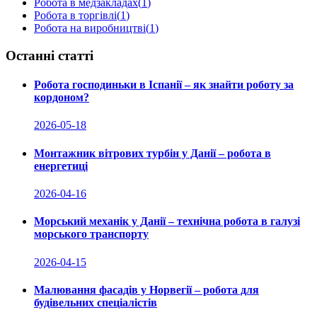
Робота в медзакладах
(
1
)
Робота в торгівлі
(
1
)
Робота на виробництві
(
1
)
Останні статті
Робота господиньки в Іспанії – як знайти роботу за
кордоном?
2026-05-18
Монтажник вітрових турбін у Данії – робота в
енергетиці
2026-04-16
Морський механік у Данії – технічна робота в галузі
морського транспорту
2026-04-15
Малювання фасадів у Норвегії – робота для
будівельних спеціалістів