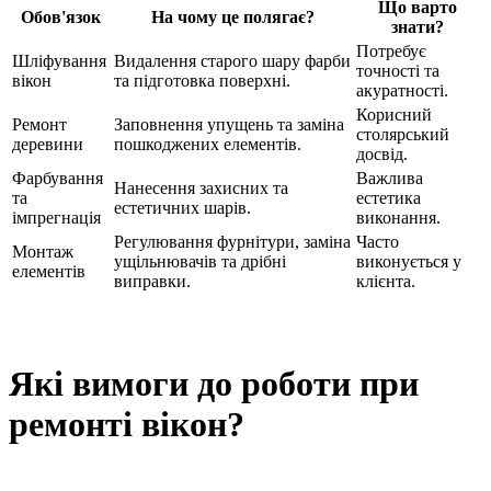
Що варто
Обов'язок
На чому це полягає?
знати?
Потребує
Шліфування
Видалення старого шару фарби
точності та
вікон
та підготовка поверхні.
акуратності.
Корисний
Ремонт
Заповнення упущень та заміна
столярський
деревини
пошкоджених елементів.
досвід.
Фарбування
Важлива
Нанесення захисних та
та
естетика
естетичних шарів.
імпрегнація
виконання.
Регулювання фурнітури, заміна
Часто
Монтаж
ущільнювачів та дрібні
виконується у
елементів
виправки.
клієнта.
Які вимоги до роботи при
ремонті вікон?