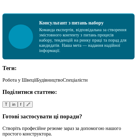
Консультант з питань набору
Команда експертів, відповідальна за створення
змістовного контенту з питань процесів
набору, тенденцій на ринку праці та порад для
кандидатів. Наша мета — надання надійної
інформації.
Теги:
Робота у Швеції
Будівництво
Спеціалісти
Поділитися статтею:
T
in
f
🔗
Готові застосувати ці поради?
Створіть професійне резюме зараз за допомогою нашого
простого конструктора.