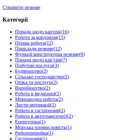
Створити резюме
Категорії
Поради щодо кар'єри
(
16
)
Робота за кордоном
(
15
)
Перша робота
(
12
)
Приклади резюме
(
12
)
Функції конструктора резюме
(
9
)
Поради щодо кар’єри
(
7
)
Побутові послуги
(
3
)
Будівництво
(
2
)
Сільське господарство
(
2
)
Опіка та послуги
(
2
)
Виробництво
(
2
)
Робота в медицині
(
2
)
Міжнародна робота
(
2
)
Листи мотивації
(
2
)
Робота в гастрономії
(
2
)
Робота в автотранспорті
(
2
)
Енергетика
(
1
)
Морська промисловість
(
1
)
Рибопереробка
(
1
)
Гастрономія
(
1
)