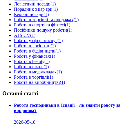
Логістичні посади
(
1
)
Порадник з кар'єри
(
1
)
Керівні посади
(
1
)
Робота в торгівлі та продажах
(
1
)
Робота в спорті та фітнесі
(
1
)
Посібники пошуку роботи
(
1
)
ATS CV
(
1
)
Робота у сфері послуг
(
1
)
Робота в логістиці
(
1
)
Робота в будівництві
(
1
)
Робота у фінансах
(
1
)
Робота в beauty
(
1
)
Робота в школі
(
1
)
Робота в медзакладах
(
1
)
Робота в торгівлі
(
1
)
Робота на виробництві
(
1
)
Останні статті
Робота господиньки в Іспанії – як знайти роботу за
кордоном?
2026-05-18