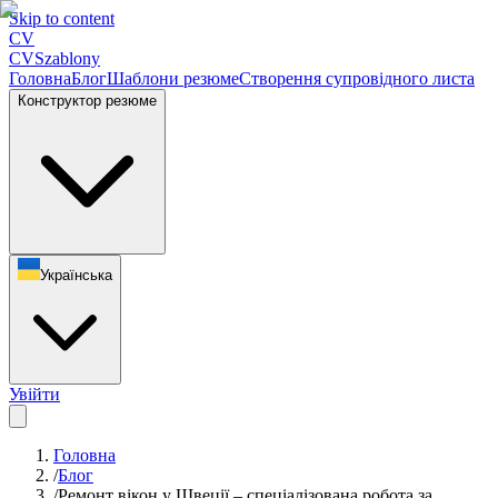
Skip to content
CV
CV
Szablony
Головна
Блог
Шаблони резюме
Створення супровідного листа
Конструктор резюме
Українська
Увійти
Головна
/
Блог
/
Ремонт вікон у Швеції – спеціалізована робота за