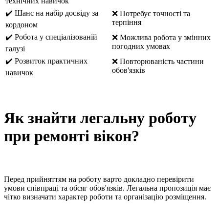
технічних навичок
✔️ Шанс на набір досвіду за
❌ Потребує точності та
терпіння
кордоном
✔️ Робота у спеціалізованій
❌ Можлива робота у змінних
погодних умовах
галузі
✔️ Розвиток практичних
❌ Повторюваність частини
обов'язків
навичок
Як знайти легальну роботу
при ремонті вікон?
Перед прийняттям на роботу варто докладно перевірити
умови співпраці та обсяг обов'язків. Легальна пропозиція має
чітко визначати характер роботи та організацію розміщення.