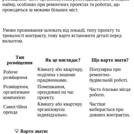
найму, особливо при ремонтних проектах та роботах, що
проводяться за межами більших міст.
Умови проживання залежать від локації, типу проекту та
тривалості контракту, тому варто встановити деталі перед
вильотом.
Тип
Як це виглядає?
Що варто знати?
розміщення
Кімнату або квартиру,
Популярна при
Робоче
поділена з іншими
ремонтно-
розміщення
працівниками.
будівельній роботі.
Розміщення,
Помешкання,
Часто близько місця
організоване
орендовані на час
роботи.
компанією
проекту.
Кімнату або квартиру
Частіше
Самостійна
організовуєш
вибирається при
оренда
індивідуально.
довших контрактах.
💡
Варто знати: