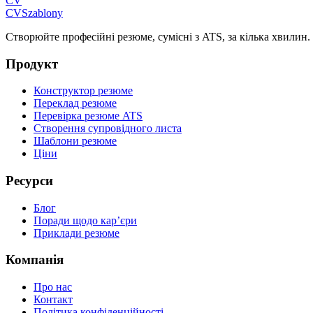
CV
CV
Szablony
Створюйте професійні резюме, сумісні з ATS, за кілька хвилин.
Продукт
Конструктор резюме
Переклад резюме
Перевірка резюме ATS
Створення супровідного листа
Шаблони резюме
Ціни
Ресурси
Блог
Поради щодо кар’єри
Приклади резюме
Компанія
Про нас
Контакт
Політика конфіденційності