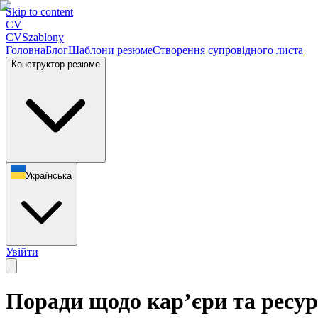
Skip to content
CV
CV
Szablony
Головна
Блог
Шаблони резюме
Створення супровідного листа
Конструктор резюме
Українська
Увійти
Поради щодо кар’єри та ресу