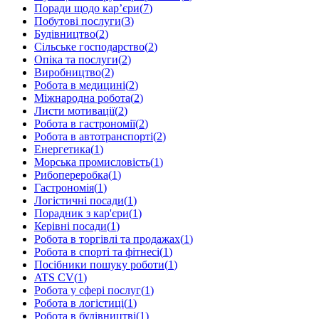
Поради щодо кар’єри
(
7
)
Побутові послуги
(
3
)
Будівництво
(
2
)
Сільське господарство
(
2
)
Опіка та послуги
(
2
)
Виробництво
(
2
)
Робота в медицині
(
2
)
Міжнародна робота
(
2
)
Листи мотивації
(
2
)
Робота в гастрономії
(
2
)
Робота в автотранспорті
(
2
)
Енергетика
(
1
)
Морська промисловість
(
1
)
Рибопереробка
(
1
)
Гастрономія
(
1
)
Логістичні посади
(
1
)
Порадник з кар'єри
(
1
)
Керівні посади
(
1
)
Робота в торгівлі та продажах
(
1
)
Робота в спорті та фітнесі
(
1
)
Посібники пошуку роботи
(
1
)
ATS CV
(
1
)
Робота у сфері послуг
(
1
)
Робота в логістиці
(
1
)
Робота в будівництві
(
1
)