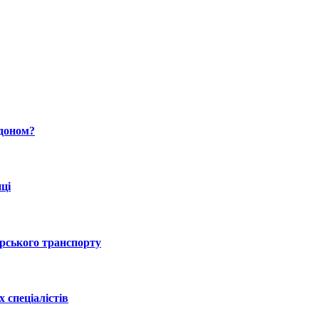
рдоном?
ці
орського транспорту
 спеціалістів