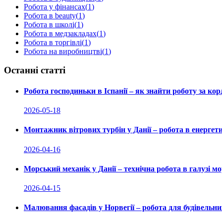
Робота у фінансах
(
1
)
Робота в beauty
(
1
)
Робота в школі
(
1
)
Робота в медзакладах
(
1
)
Робота в торгівлі
(
1
)
Робота на виробництві
(
1
)
Останні статті
Робота господиньки в Іспанії – як знайти роботу за ко
2026-05-18
Монтажник вітрових турбін у Данії – робота в енергети
2026-04-16
Морський механік у Данії – технічна робота в галузі м
2026-04-15
Малювання фасадів у Норвегії – робота для будівельних