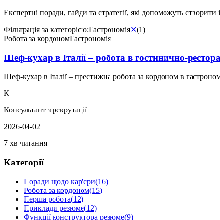
Експертні поради, гайди та стратегії, які допоможуть створити 
Фільтрація за категорією:
Гастрономія
✕
(
1
)
Робота за кордоном
Гастрономія
Шеф-кухар в Італії – робота в гостинично-рестора
Шеф-кухар в Італії – престижна робота за кордоном в гастрономі
К
Консультант з рекрутації
2026-04-02
7 хв читання
Категорії
Поради щодо кар'єри
(
16
)
Робота за кордоном
(
15
)
Перша робота
(
12
)
Приклади резюме
(
12
)
Функції конструктора резюме
(
9
)