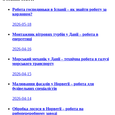
Робота господиньки в Іспанії – як знайти роботу за
кордоном?
2026-05-18
Монтажник вітрових турбін у Данії – робота в
енергетиці
2026-04-16
Морський механік у Данії – технічна робота в галузі
морського транспорту
2026-04-15
Малювання фасадів у Норвегії – робота для
будівельних спеціалістів
2026-04-14
Обробка лосося в Норвегії – робота на
рибопереробному заводі