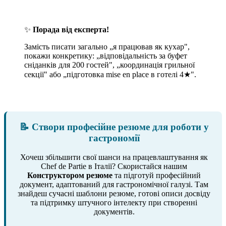
✨
Порада від експерта!
Замість писати загально „я працював як кухар",
покажи конкретику: „відповідальність за буфет
сніданків для 200 гостей", „координація грильної
секції" або „підготовка mise en place в готелі 4★".
📝 Створи професійне резюме для роботи у
гастрономії
Хочеш збільшити свої шанси на працевлаштування як
Chef de Partie в Італії? Скористайся нашим
Конструктором резюме
та підготуй професійний
документ, адаптований для гастрономічної галузі. Там
знайдеш сучасні шаблони резюме, готові описи досвіду
та підтримку штучного інтелекту при створенні
документів.