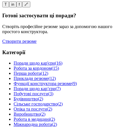
T
in
f
🔗
Готові застосувати ці поради?
Створіть професійне резюме зараз за допомогою нашого
простого конструктора.
Створити резюме
Категорії
Поради щодо кар'єри
(
16
)
Робота за кордоном
(
15
)
Перша робота
(
12
)
Приклади резюме
(
12
)
Функції конструктора резюме
(
9
)
Поради щодо кар’єри
(
7
)
Побутові послуги
(
3
)
Будівництво
(
2
)
Сільське господарство
(
2
)
Опіка та послуги
(
2
)
Виробництво
(
2
)
Робота в медицині
(
2
)
Міжнародна робота
(
2
)