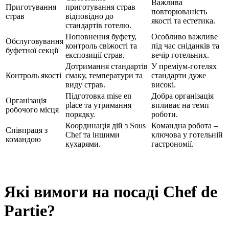
Важлива
Приготування
приготування страв
повторюваність
страв
відповідно до
якості та естетика.
стандартів готелю.
Поповнення буфету,
Особливо важливе
Обслуговування
контроль свіжості та
під час сніданків та
буфетної секції
експозиції страв.
вечір готельних.
Дотримання стандартів
У преміум-готелях
Контроль якості
смаку, температури та
стандарти дуже
виду страв.
високі.
Підготовка mise en
Добра організація
Організація
place та утримання
впливає на темп
робочого місця
порядку.
роботи.
Координація дій з Sous
Командна робота –
Співпраця з
Chef та іншими
ключова у готельній
командою
кухарями.
гастрономії.
Які вимоги на посаді Chef de
Partie?