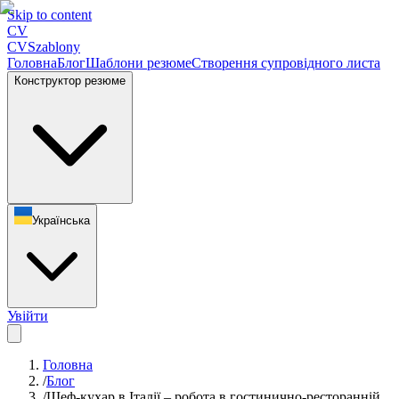
Skip to content
CV
CV
Szablony
Головна
Блог
Шаблони резюме
Створення супровідного листа
Конструктор резюме
Українська
Увійти
Головна
/
Блог
/
Шеф-кухар в Італії – робота в гостинично-ресторанній