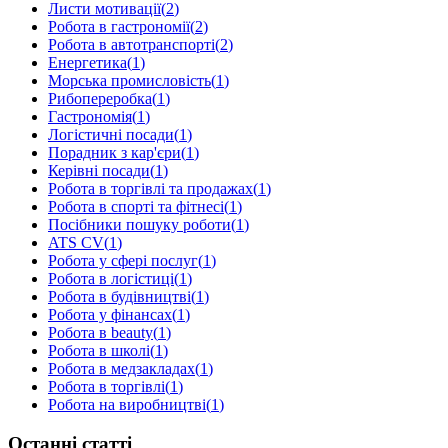
Листи мотивації
(
2
)
Робота в гастрономії
(
2
)
Робота в автотранспорті
(
2
)
Енергетика
(
1
)
Морська промисловість
(
1
)
Рибопереробка
(
1
)
Гастрономія
(
1
)
Логістичні посади
(
1
)
Порадник з кар'єри
(
1
)
Керівні посади
(
1
)
Робота в торгівлі та продажах
(
1
)
Робота в спорті та фітнесі
(
1
)
Посібники пошуку роботи
(
1
)
ATS CV
(
1
)
Робота у сфері послуг
(
1
)
Робота в логістиці
(
1
)
Робота в будівництві
(
1
)
Робота у фінансах
(
1
)
Робота в beauty
(
1
)
Робота в школі
(
1
)
Робота в медзакладах
(
1
)
Робота в торгівлі
(
1
)
Робота на виробництві
(
1
)
Останні статті