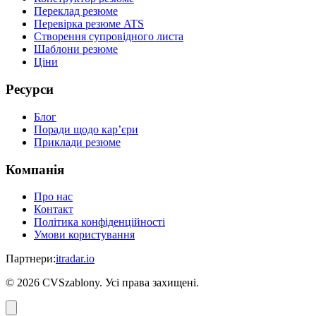
Переклад резюме
Перевірка резюме ATS
Створення супровідного листа
Шаблони резюме
Ціни
Ресурси
Блог
Поради щодо кар’єри
Приклади резюме
Компанія
Про нас
Контакт
Політика конфіденційності
Умови користування
Партнери
:
itradar.io
©
2026
CVSzablony. Усі права захищені.