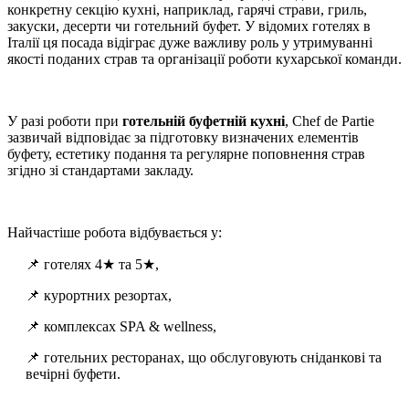
конкретну секцію кухні, наприклад, гарячі страви, гриль,
закуски, десерти чи готельний буфет. У відомих готелях в
Італії ця посада відіграє дуже важливу роль у утримуванні
якості поданих страв та організації роботи кухарської команди.
У разі роботи при
готельній буфетній кухні
, Chef de Partie
зазвичай відповідає за підготовку визначених елементів
буфету, естетику подання та регулярне поповнення страв
згідно зі стандартами закладу.
Найчастіше робота відбувається у:
📌 готелях 4★ та 5★,
📌 курортних резортах,
📌 комплексах SPA & wellness,
📌 готельних ресторанах, що обслуговують сніданкові та
вечірні буфети.