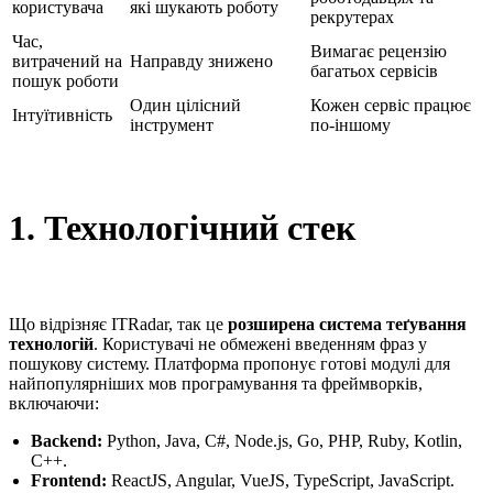
користувача
які шукають роботу
рекрутерах
Час,
Вимагає рецензію
витрачений на
Направду знижено
багатьох сервісів
пошук роботи
Один цілісний
Кожен сервіс працює
Інтуїтивність
інструмент
по-іншому
1. Технологічний стек
Що відрізняє ITRadar, так це
розширена система теґування
технологій
. Користувачі не обмежені введенням фраз у
пошукову систему. Платформа пропонує готові модулі для
найпопулярніших мов програмування та фреймворків,
включаючи:
Backend:
Python, Java, C#, Node.js, Go, PHP, Ruby, Kotlin,
C++.
Frontend:
ReactJS, Angular, VueJS, TypeScript, JavaScript.