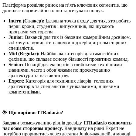
Платформа розділяє ринок на п’ять ключових сегментів, що
дозволяє надзвичайно точно таргетувати пошук:
Intern (Стажер):
Ідеальна точка входу для тих, хто робить
перші кроки, студентів і випускників, які шукають
програми менторства.
Junior:
Вакансії для тих із базовим комерційним досвідом,
які хочуть розвивати навички під керівництвом старших
спеціалістів.
Mid (Regular):
Найбільша категорія для самостійних
фахівців, що складає основу більшості проектних команд.
Senior:
Позиції для експертів з глибокими технічними
знаннями, часто з обов’язками по проєктуванню
архітектури та наставництву.
Expert:
Категорія для технічних лідерів, головних
архітекторів та спеціалістів з унікальними, нішевими
компетенціями.
🌟
Що вирізняє ITRadar.io?
Завдяки розмежуванню рівнів досвіду,
ITRadar.io економить
час обом сторонам процесу
. Кандидату на рівні Expert не
потрібно прориватись через десятки Junior-вакансій, а молоді