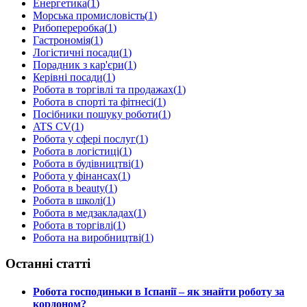
Енергетика
(
1
)
Морська промисловість
(
1
)
Рибопереробка
(
1
)
Гастрономія
(
1
)
Логістичні посади
(
1
)
Порадник з кар'єри
(
1
)
Керівні посади
(
1
)
Робота в торгівлі та продажах
(
1
)
Робота в спорті та фітнесі
(
1
)
Посібники пошуку роботи
(
1
)
ATS CV
(
1
)
Робота у сфері послуг
(
1
)
Робота в логістиці
(
1
)
Робота в будівництві
(
1
)
Робота у фінансах
(
1
)
Робота в beauty
(
1
)
Робота в школі
(
1
)
Робота в медзакладах
(
1
)
Робота в торгівлі
(
1
)
Робота на виробництві
(
1
)
Останні статті
Робота господиньки в Іспанії – як знайти роботу за
кордоном?