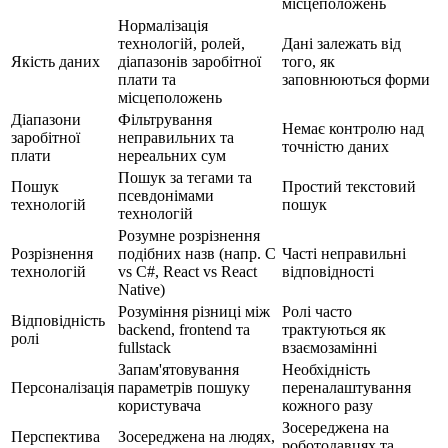
місцеположень
Нормалізація
технологій, ролей,
Дані залежать від
Якість даних
діапазонів заробітної
того, як
плати та
заповнюються форми
місцеположень
Діапазони
Фільтрування
Немає контролю над
заробітної
неправильних та
точністю даних
плати
нереальних сум
Пошук за тегами та
Пошук
Простий текстовий
псевдонімами
технологій
пошук
технологій
Розумне розрізнення
Розрізнення
подібних назв (напр. C
Часті неправильні
технологій
vs C#, React vs React
відповідності
Native)
Розуміння різниці між
Ролі часто
Відповідність
backend, frontend та
трактуються як
ролі
fullstack
взаємозамінні
Запам'ятовування
Необхідність
Персоналізація
параметрів пошуку
переналаштування
користувача
кожного разу
Зосереджена на
Перспектива
Зосереджена на людях,
роботодавцях та