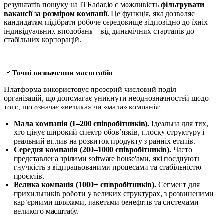
результатів пошуку на ITRadar.io є можливість
фільтрувати
вакансії за розміром компанії
. Це функція, яка дозволяє
кандидатам підібрати робоче середовище відповідно до їхніх
індивідуальних вподобань – від динамічних стартапів до
стабільних корпорацій.
📌
Точні визначення масштабів
Платформа використовує прозорий числовий поділ
організацій, що допомагає уникнути неоднозначностей щодо
того, що означає «велика» чи «мала» компанія:
Мала компанія (1–200 співробітників).
Ідеальна для тих,
хто цінує широкий спектр обов’язків, плоску структуру і
реальний вплив на розвиток продукту з ранніх етапів.
Середня компанія (200–1000 співробітників).
Часто
представлена зрілими software house'ами, які поєднують
гнучкість з відпрацьованими процесами та стабільністю
проєктів.
Велика компанія (1000+ співробітників).
Сегмент для
прихильників роботи у великих структурах, з розвиненими
кар’єрними шляхами, пакетами бенефітів та системами
великого масштабу.