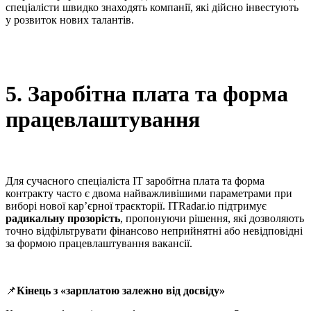
спеціалісти швидко знаходять компанії, які дійсно інвестують
у розвиток нових талантів.
5. Заробітна плата та форма
працевлаштування
Для сучасного спеціаліста IT заробітна плата та форма
контракту часто є двома найважливішими параметрами при
виборі нової кар’єрної траєкторії. ITRadar.io підтримує
радикальну прозорість
, пропонуючи рішення, які дозволяють
точно відфільтрувати фінансово неприйнятні або невідповідні
за формою працевлаштування вакансії.
📌
Кінець з «зарплатою залежно від досвіду»