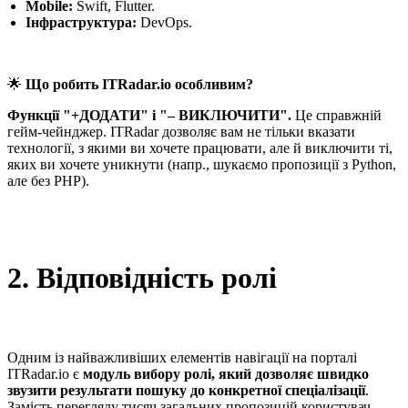
Mobile:
Swift, Flutter.
Інфраструктура:
DevOps.
🌟
Що робить ITRadar.io особливим?
Функції "+ДОДАТИ" і "– ВИКЛЮЧИТИ".
Це справжній
гейм-чейнджер. ITRadar дозволяє вам не тільки вказати
технології, з якими ви хочете працювати, але й виключити ті,
яких ви хочете уникнути (напр., шукаємо пропозиції з Python,
але без PHP).
2. Відповідність ролі
Одним із найважливіших елементів навігації на порталі
ITRadar.io є
модуль вибору ролі, який дозволяє швидко
звузити результати пошуку до конкретної спеціалізації
.
Замість перегляду тисяч загальних пропозицій користувач