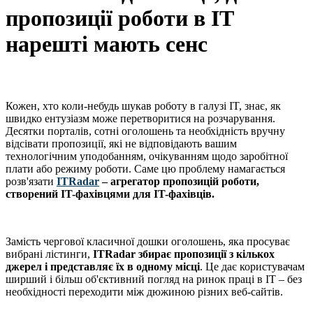
пропозиції роботи в IT
нарешті мають сенс
Кожен, хто коли-небудь шукав роботу в галузі IT, знає, як
швидко ентузіазм може перетворитися на розчарування.
Десятки порталів, сотні оголошень та необхідність вручну
відсівати пропозиції, які не відповідають вашим
технологічним уподобанням, очікуванням щодо заробітної
плати або режиму роботи. Саме цю проблему намагається
розв'язати
ITRadar
– агрегатор пропозицій роботи,
створений IT-фахівцями для IT-фахівців.
Замість чергової класичної дошки оголошень, яка просуває
вибрані лістинги,
ITRadar збирає пропозиції з кількох
джерел і представляє їх в одному місці
. Це дає користувачам
ширший і більш об'єктивний погляд на ринок праці в IT – без
необхідності переходити між дюжиною різних веб-сайтів.