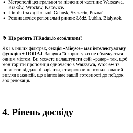
Метрополії центральної та південної частини: Warszawa,
Kraków, Wrocław, Katowice.
Північ і захід Польщі: Gdańsk, Szczecin, Poznań.
Розвиваючіся регіональні ринки: Łódź, Lublin, Białystok.
🌟
Що робить ITRadar.io особливим?
Як і в інших фільтрах,
секція «Miejsce» має інтелектуальну
функцію + DODAJ
. Завдяки їй користувач не обмежується
одним містом. Ви можете налаштувати свій «радар» так, щоб
моніторити пропозиції одночасно з Warszawa, Wrocław та
повністю віддалені варіанти, створюючи персоналізований
вигляд вакансій, що відповідає вашій готовності до поїздок
або релокації.
4. Рівень досвіду