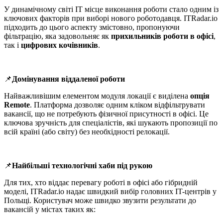
У динамічному світі IT місце виконання роботи стало одним із
ключових факторів при виборі нового роботодавця. ITRadar.io
підходить до цього аспекту змістовно, пропонуючи
фільтрацію, яка задовольняє як
прихильників роботи в офісі
,
так і
цифрових кочівників
.
📌
Домінування віддаленої роботи
Найважливішим елементом модуля локації є виділена
опція
Remote
. Платформа дозволяє одним кліком відфільтрувати
вакансії, що не потребують фізичної присутності в офісі. Це
ключова зручність для спеціалістів, які шукають пропозиції по
всій країні (або світу) без необхідності релокації.
📌
Найбільші технологічні хаби під рукою
Для тих, хто віддає перевагу роботі в офісі або гібридній
моделі, ITRadar.io надає швидкий вибір головних IT-центрів у
Польщі. Користувач може швидко звузити результати до
вакансій у містах таких як: