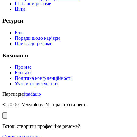
Шаблони резюме
Ціни
Ресурси
Блог
Поради щодо кар’єри
Приклади резюме
Компанія
Про нас
Контакт
Політика конфіденційності
Умови користування
Партнери
:
itradar.io
©
2026
CVSzablony. Усі права захищені.
Готові створити професійне резюме?
Створити резюме