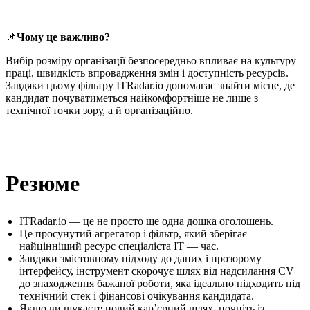
📌
Чому це важливо?
Вибір розміру організації безпосередньо впливає на культуру
праці, швидкість впровадження змін і доступність ресурсів.
Завдяки цьому фільтру ITRadar.io допомагає знайти місце, де
кандидат почуватиметься найкомфортніше не лише з
технічної точки зору, а й організаційно.
Резюме
ITRadar.io — це не просто ще одна дошка оголошень.
Це просунутий агрегатор і фільтр, який зберігає
найцінніший ресурс спеціаліста IT — час.
Завдяки змістовному підходу до даних і прозорому
інтерфейсу, інструмент скорочує шлях від надсилання CV
до знаходження бажаної роботи, яка ідеально підходить під
технічний стек і фінансові очікування кандидата.
Якщо ви шукаєте новий кар’єрний шлях, почніть із