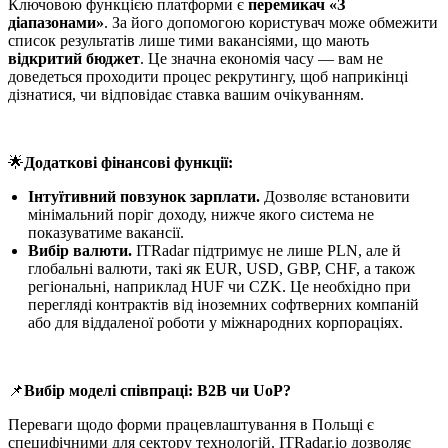
Ключовою функцією платформи є
перемикач «З
діапазонами»
. За його допомогою користувач може обмежити
список результатів лише тими вакансіями, що мають
відкритий бюджет
. Це значна економія часу — вам не
доведеться проходити процес рекрутингу, щоб наприкінці
дізнатися, чи відповідає ставка вашим очікуванням.
🌟
Додаткові фінансові функції:
Інтуїтивний повзунок зарплати.
Дозволяє встановити
мінімальний поріг доходу, нижче якого система не
показуватиме вакансії.
Вибір валюти.
ITRadar підтримує не лише PLN, але й
глобальні валюти, такі як EUR, USD, GBP, CHF, а також
регіональні, наприклад HUF чи CZK. Це необхідно при
перегляді контрактів від іноземних софтверних компаній
або для віддаленої роботи у міжнародних корпораціях.
📌
Вибір моделі співпраці: B2B чи UoP?
Переваги щодо форми працевлаштування в Польщі є
специфічними для сектору технологій. ITRadar.io дозволяє