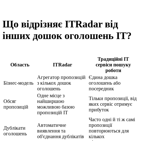
Що відрізняє ITRadar від
інших дошок оголошень IT?
Традиційні IT
Область
ITRadar
сервіси пошуку
роботи
Агрегатор пропозицій
Єдина дошка
Бізнес-модель
з кількох дошок
оголошень або
оголошень
посередник
Одне місце з
Тільки пропозиції, від
Обсяг
найширшою
яких сервіс отримує
пропозицій
можливою базою
прибуток
пропозицій IT
Часто одні й ті ж самі
Автоматичне
пропозиції
Дублікати
виявлення та
повторюються для
оголошень
об'єднання дублікатів
кількох