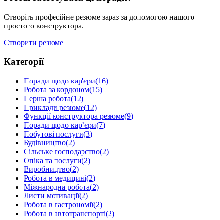
Створіть професійне резюме зараз за допомогою нашого
простого конструктора.
Створити резюме
Категорії
Поради щодо кар'єри
(
16
)
Робота за кордоном
(
15
)
Перша робота
(
12
)
Приклади резюме
(
12
)
Функції конструктора резюме
(
9
)
Поради щодо кар’єри
(
7
)
Побутові послуги
(
3
)
Будівництво
(
2
)
Сільське господарство
(
2
)
Опіка та послуги
(
2
)
Виробництво
(
2
)
Робота в медицині
(
2
)
Міжнародна робота
(
2
)
Листи мотивації
(
2
)
Робота в гастрономії
(
2
)
Робота в автотранспорті
(
2
)