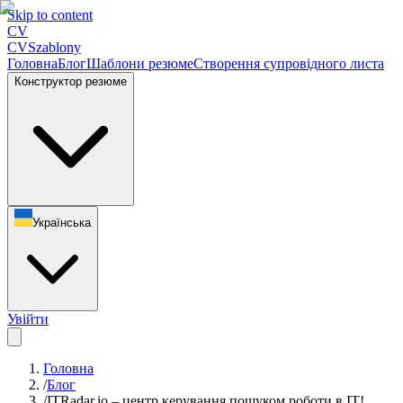
Skip to content
CV
CV
Szablony
Головна
Блог
Шаблони резюме
Створення супровідного листа
Конструктор резюме
Українська
Увійти
Головна
/
Блог
/
ITRadar.io – центр керування пошуком роботи в IT!