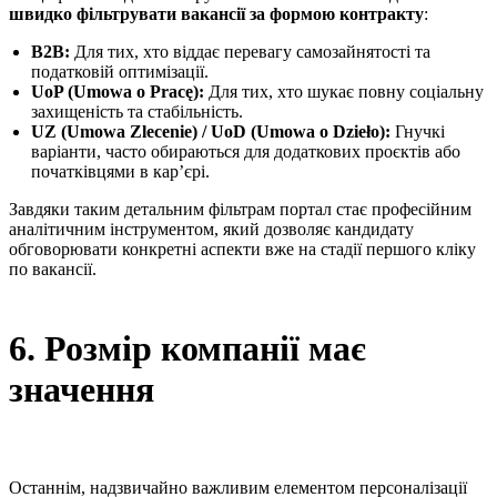
швидко фільтрувати вакансії за формою контракту
:
B2B:
Для тих, хто віддає перевагу самозайнятості та
податковій оптимізації.
UoP (Umowa o Pracę):
Для тих, хто шукає повну соціальну
захищеність та стабільність.
UZ (Umowa Zlecenie) / UoD (Umowa o Dzieło):
Гнучкі
варіанти, часто обираються для додаткових проєктів або
початківцями в кар’єрі.
Завдяки таким детальним фільтрам портал стає професійним
аналітичним інструментом, який дозволяє кандидату
обговорювати конкретні аспекти вже на стадії першого кліку
по вакансії.
6. Розмір компанії має
значення
Останнім, надзвичайно важливим елементом персоналізації