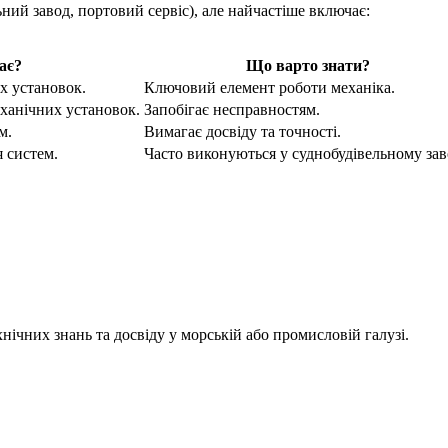
ьний завод, портовий сервіс), але найчастіше включає:
ає?
Що варто знати?
х установок.
Ключовий елемент роботи механіка.
ханічних установок.
Запобігає несправностям.
м.
Вимагає досвіду та точності.
я систем.
Часто виконуються у суднобудівельному зав
нічних знань та досвіду у морській або промисловій галузі.