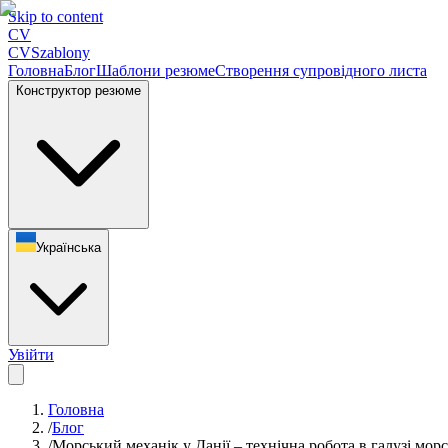
Skip to content
CV
CV
Szablony
Головна
Блог
Шаблони резюме
Створення супровідного листа
Конструктор резюме
Українська
Увійти
Головна
/
Блог
/
Морський механік у Данії – технічна робота в галузі мор