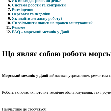
Як виглядає робочий день?
Система роботи та контракти
Розміщення
Переваги та недоліки
Як знайти легальну роботу?
Як збільшити шанси на працевлаштування?
Резюме
FAQ – морський механік у Данії
Що являє собою робота морськ
Морський механік у Данії
займається утриманням, ремонтом та
Робота включає як поточне технічне обслуговування, так і усу
Найчастіше це стосується: