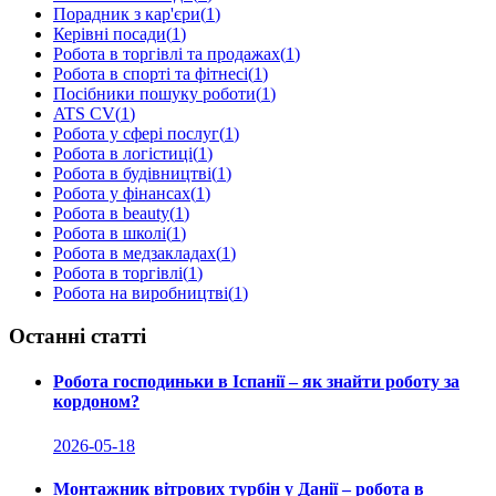
Порадник з кар'єри
(
1
)
Керівні посади
(
1
)
Робота в торгівлі та продажах
(
1
)
Робота в спорті та фітнесі
(
1
)
Посібники пошуку роботи
(
1
)
ATS CV
(
1
)
Робота у сфері послуг
(
1
)
Робота в логістиці
(
1
)
Робота в будівництві
(
1
)
Робота у фінансах
(
1
)
Робота в beauty
(
1
)
Робота в школі
(
1
)
Робота в медзакладах
(
1
)
Робота в торгівлі
(
1
)
Робота на виробництві
(
1
)
Останні статті
Робота господиньки в Іспанії – як знайти роботу за
кордоном?
2026-05-18
Монтажник вітрових турбін у Данії – робота в