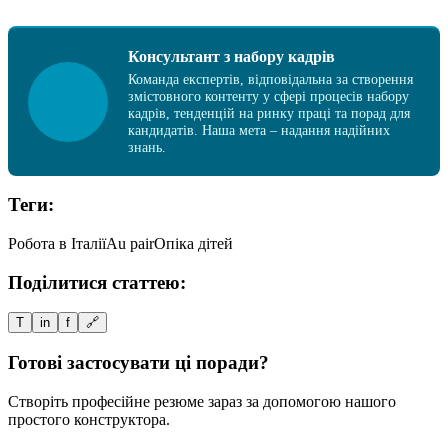
Консультант з набору кадрів
Команда експертів, відповідальна за створення
змістовного контенту у сфері процесів набору
кадрів, тенденцій на ринку праці та порад для
кандидатів. Наша мета – надання надійних
знань.
Теги:
Робота в Італії
Au pair
Опіка дітей
Поділитися статтею:
T
in
f
🔗
Готові застосувати ці поради?
Створіть професійне резюме зараз за допомогою нашого
простого конструктора.