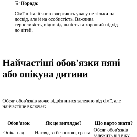
💡
Порада:
Сім'ї в Італії часто звертають увагу не тільки на
досвід, але й на особистість. Важлива
терпеливість, відповідальність та хороший підхід
до дітей.
Найчастіші обов'язки няні
або опікуна дитини
Обсяг обов'язків може відрізнятися залежно від сім'ї, але
найчастіше включає:
Обов'язок
Як це виглядає?
Що варто знати?
Обсяг обов'язків
Опіка над
Нагляд за безпекою, гра та
залежить від віку