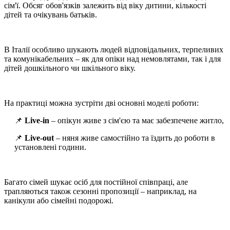
сім'ї. Обсяг обов'язків залежить від віку дитини, кількості
дітей та очікувань батьків.
В Італії особливо шукають людей відповідальних, терпеливих
та комунікабельних – як для опіки над немовлятами, так і для
дітей дошкільного чи шкільного віку.
На практиці можна зустріти дві основні моделі роботи:
📌
Live-in
– опікун живе з сім'єю та має забезпечене житло,
📌
Live-out
– няня живе самостійно та їздить до роботи в
установлені години.
Багато сімей шукає осіб для постійної співпраці, але
трапляються також сезонні пропозиції – наприклад, на
канікули або сімейні подорожі.