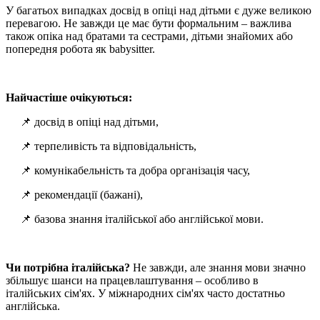
У багатьох випадках досвід в опіці над дітьми є дуже великою
перевагою. Не завжди це має бути формальним – важлива
також опіка над братами та сестрами, дітьми знайомих або
попередня робота як babysitter.
Найчастіше очікуються:
📌 досвід в опіці над дітьми,
📌 терпеливість та відповідальність,
📌 комунікабельність та добра організація часу,
📌 рекомендації (бажані),
📌 базова знання італійської або англійської мови.
Чи потрібна італійська?
Не завжди, але знання мови значно
збільшує шанси на працевлаштування – особливо в
італійських сім'ях. У міжнародних сім'ях часто достатньо
англійська.