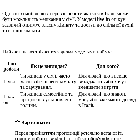
Однією з найбільших переваг роботи як няня в Італії може
бути можливість мешкання у сім'ї. У моделі
live-in
опікун
зазвичай отримує власну кімнату та доступ до спільної кухні
та ванної кімнати.
Найчастіше зустрічаєшся з двома моделями найму:
Тип
Як це виглядає?
Для кого?
роботи
Ти живеш у сім'ї, часто
Для людей, що вперше
Live-in
маєш забезпечену кімнату
виїжджають або хочуть
та харчування.
зменшити витрати.
Ти живеш самостійно та
Для людей, що знають
Live-
працюєш в установлені
мову або вже мають досвід
out
години.
в Італії.
💡
Варто знати:
Перед прийняттям пропозиції ретельно встановіть
години роботи, вихідні дні, обсяг обов'язків та те,