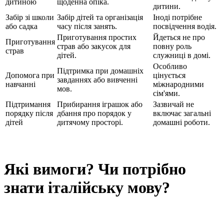
дитиною
щоденна опіка.
дитини.
Забір зі школи
Забір дітей та організація
Іноді потрібне
або садка
часу після занять.
посвідчення водія.
Приготування простих
Йдеться не про
Приготування
страв або закусок для
повну роль
страв
дітей.
служниці в домі.
Особливо
Підтримка при домашніх
Допомога при
цінується
завданнях або вивченні
навчанні
міжнародними
мов.
сім'ями.
Підтримання
Прибирання іграшок або
Зазвичай не
порядку після
дбання про порядок у
включає загальні
дітей
дитячому просторі.
домашні роботи.
Які вимоги? Чи потрібно
знати італійську мову?