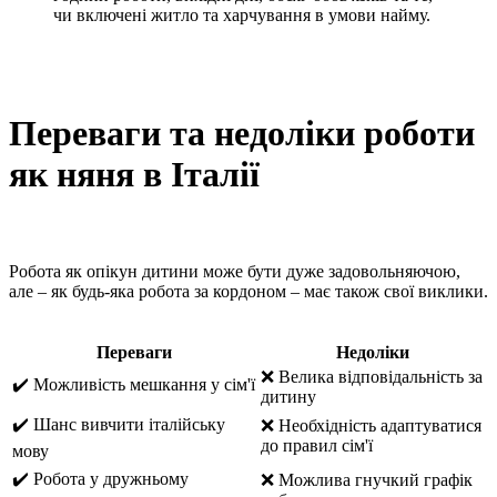
чи включені житло та харчування в умови найму.
Переваги та недоліки роботи
як няня в Італії
Робота як опікун дитини може бути дуже задовольняючою,
але – як будь-яка робота за кордоном – має також свої виклики.
Переваги
Недоліки
❌ Велика відповідальність за
✔️ Можливість мешкання у сім'ї
дитину
✔️ Шанс вивчити італійську
❌ Необхідність адаптуватися
до правил сім'ї
мову
✔️ Робота у дружньому
❌ Можлива гнучкий графік