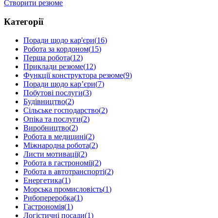
Створити резюме
Категорії
Поради щодо кар'єри
(
16
)
Робота за кордоном
(
15
)
Перша робота
(
12
)
Приклади резюме
(
12
)
Функції конструктора резюме
(
9
)
Поради щодо кар’єри
(
7
)
Побутові послуги
(
3
)
Будівництво
(
2
)
Сільське господарство
(
2
)
Опіка та послуги
(
2
)
Виробництво
(
2
)
Робота в медицині
(
2
)
Міжнародна робота
(
2
)
Листи мотивації
(
2
)
Робота в гастрономії
(
2
)
Робота в автотранспорті
(
2
)
Енергетика
(
1
)
Морська промисловість
(
1
)
Рибопереробка
(
1
)
Гастрономія
(
1
)
Логістичні посади
(
1
)