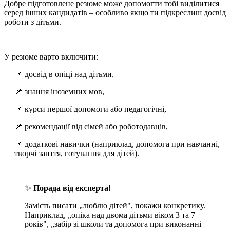
Добре підготовлене резюме може допомогти тобі виділитися
серед інших кандидатів – особливо якщо ти підкреслиш досвід
роботи з дітьми.
У резюме варто включити:
📌 досвід в опіці над дітьми,
📌 знання іноземних мов,
📌 курси першої допомоги або педагогічні,
📌 рекомендації від сімей або роботодавців,
📌 додаткові навички (наприклад, допомога при навчанні,
творчі занття, готування для дітей).
✨
Порада від експерта!
Замість писати „люблю дітей", покажи конкретику.
Наприклад, „опіка над двома дітьми віком 3 та 7
років", „забір зі школи та допомога при виконанні