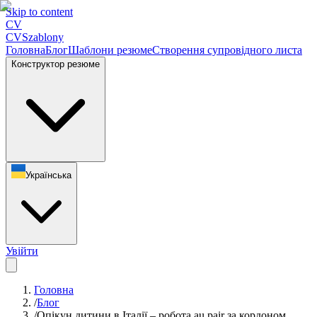
Skip to content
CV
CV
Szablony
Головна
Блог
Шаблони резюме
Створення супровідного листа
Конструктор резюме
Українська
Увійти
Головна
/
Блог
/
Опікун дитини в Італії – робота au pair за кордоном