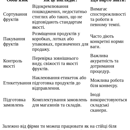
Відокремлювання
Вимагає
пошкоджених, недостатньо
Сортування
спостережливості
стиглих або таких, що не
фруктів
та роботи в
відповідають стандартам
певному темпі.
якості.
Розміщення продуктів у
Часто діють
Пакування
коробках, лотках або
конкретні норми
фруктів
упаковках, призначених для
ваги.
продажу.
Важлива
Перевірка зовнішнього
Контроль
акуратність та
виду, свіжості та якості
якості
дотримання
фруктів.
процедур.
Наклеювання етикеток або
Можлива робота
Етикетування
підготовка продуктів до
біля конвеєру.
відправлення.
Іноді
Підготовка
Комплектування замовлень
використовуються
замовлень
для магазинів та складів.
складські
сканери.
Залежно від фірми ти можеш працювати як на стійці біля