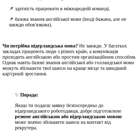
📌 здатність працювати в міжнародній команді,
📌 базова знання англійської мови (іноді бажана, але не
завжди обов'язкова).
Чи потрібна нідерландська мова?
Не завжди. У багатьох
закладах працюють люди з різних країн, а комунікація
проходить англійською або простим організаційним способом.
Однак навіть базові знання англійської або голландської мови
можуть збільшити твої шанси на краще місце та швидший
кар'єрний зростання.
✨
Порада:
Якщо ти подаєш заявку безпосередньо до
нідерландського роботодавця, добре підготовлене
резюме англійською або нідерландською мовою
може значно збільшити шанси на контакт від
рекрутера.