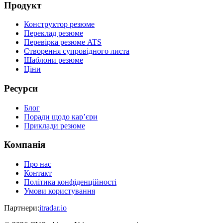
Продукт
Конструктор резюме
Переклад резюме
Перевірка резюме ATS
Створення супровідного листа
Шаблони резюме
Ціни
Ресурси
Блог
Поради щодо кар’єри
Приклади резюме
Компанія
Про нас
Контакт
Політика конфіденційності
Умови користування
Партнери
:
itradar.io