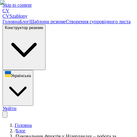
Skip to content
CV
CV
Szablony
Головна
Блог
Шаблони резюме
Створення супровідного листа
Конструктор резюме
Українська
Увійти
Головна
/
Блог
/
Паковальник фруктів у Нідерландах – робота за