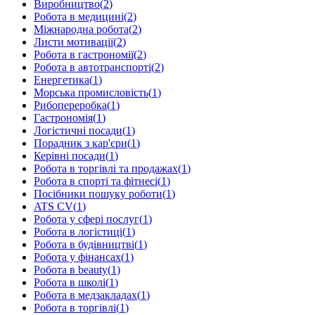
Виробництво
(
2
)
Робота в медицині
(
2
)
Міжнародна робота
(
2
)
Листи мотивації
(
2
)
Робота в гастрономії
(
2
)
Робота в автотранспорті
(
2
)
Енергетика
(
1
)
Морська промисловість
(
1
)
Рибопереробка
(
1
)
Гастрономія
(
1
)
Логістичні посади
(
1
)
Порадник з кар'єри
(
1
)
Керівні посади
(
1
)
Робота в торгівлі та продажах
(
1
)
Робота в спорті та фітнесі
(
1
)
Посібники пошуку роботи
(
1
)
ATS CV
(
1
)
Робота у сфері послуг
(
1
)
Робота в логістиці
(
1
)
Робота в будівництві
(
1
)
Робота у фінансах
(
1
)
Робота в beauty
(
1
)
Робота в школі
(
1
)
Робота в медзакладах
(
1
)
Робота в торгівлі
(
1
)