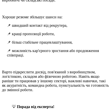
виробничі чи складські посади.
Хороше резюме збільшує шанси на:
📌 швидший контакт від рекрутера,
📌 кращі пропозиції роботи,
📌 більш стабільне працевлаштування,
📌 можливість кар'єрного зростання або продовження
співпраці.
Варто підкреслити досвід, пов'язаний з виробництвом,
логістикою, складом або фізичною роботою. Навіть якщо
раніше ти працював у іншому секторі, важливі навички, такі
як акуратність, командна робота, пунктуальність чи готовність
до змінної роботи.
💡
Порада від експерта!