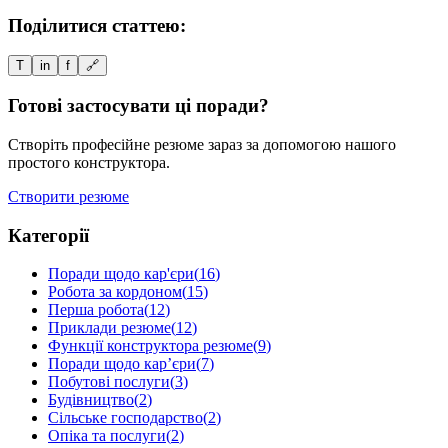
Поділитися статтею:
T
in
f
🔗
Готові застосувати ці поради?
Створіть професійне резюме зараз за допомогою нашого
простого конструктора.
Створити резюме
Категорії
Поради щодо кар'єри
(
16
)
Робота за кордоном
(
15
)
Перша робота
(
12
)
Приклади резюме
(
12
)
Функції конструктора резюме
(
9
)
Поради щодо кар’єри
(
7
)
Побутові послуги
(
3
)
Будівництво
(
2
)
Сільське господарство
(
2
)
Опіка та послуги
(
2
)