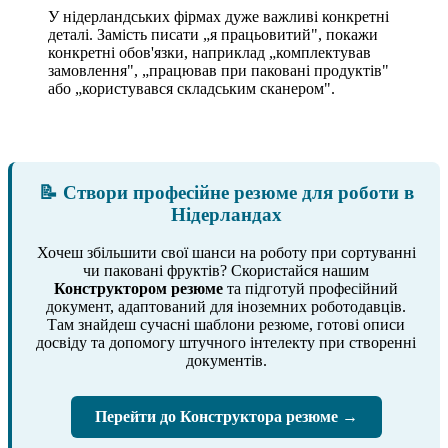
У нідерландських фірмах дуже важливі конкретні
деталі. Замість писати „я працьовитий", покажи
конкретні обов'язки, наприклад „комплектував
замовлення", „працював при паковані продуктів"
або „користувався складським сканером".
📝 Створи професійне резюме для роботи в
Нідерландах
Хочеш збільшити свої шанси на роботу при сортуванні
чи паковані фруктів? Скористайся нашим
Конструктором резюме
та підготуй професійний
документ, адаптований для іноземних роботодавців.
Там знайдеш сучасні шаблони резюме, готові описи
досвіду та допомогу штучного інтелекту при створенні
документів.
Перейти до Конструктора резюме →