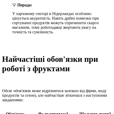
💡
Порада:
У харчовому секторі в Нідерландах особливо
цінується акуратність. Навіть дрібні помилки при
сортуванні продуктів можуть спричинити скарги
магазинів, тому роботодавці звертають увагу на
точність та сумлінність.
Найчастіші обов'язки при
роботі з фруктами
Обсяг обов'язків може відрізнятися залежно від фірми, виду
продуктів та сезону, але найчастіше зіткнешся з наступними
завданнями:
Обов'язок
Як це виглядає?
Що варто знати?