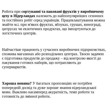
Робота при
сортуванні та паковані фруктів у виробничому
цеху в Нідерландах
належить до найпопулярніших сезонних
та постійних робіт серед українців. Працевлаштування можна
знайти м.і. при м'яких фруктах, яблуках, грушах, винограді,
цитрусах чи екзотичних продуктах, що імпортуються до
логістичних центрів.
Найчастіше працюють у сучасних виробничих підприємствах,
спожива магазинах або розподільчих центрах. Твоєю задачею
є підготовка продуктів до продажу – від контролю якості до
пакування готових наборів, що потрапляють до
супермаркетів.
Хороша новина?
У багатьох пропозиціях не потрібен
попередній досвід та дуже хороше знання нідерландської
мови. Важливо насамперед акуратність, темп роботи та
готовність до змінної роботи.