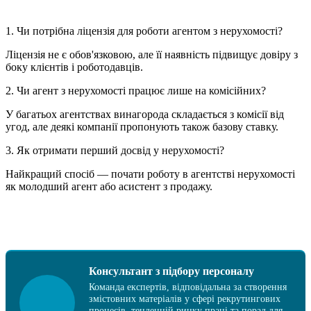
1. Чи потрібна ліцензія для роботи агентом з нерухомості?
Ліцензія не є обов'язковою, але її наявність підвищує довіру з
боку клієнтів і роботодавців.
2. Чи агент з нерухомості працює лише на комісійних?
У багатьох агентствах винагорода складається з комісії від
угод, але деякі компанії пропонують також базову ставку.
3. Як отримати перший досвід у нерухомості?
Найкращий спосіб — почати роботу в агентстві нерухомості
як молодший агент або асистент з продажу.
Консультант з підбору персоналу
Команда експертів, відповідальна за створення
змістовних матеріалів у сфері рекрутингових
процесів, тенденцій ринку праці та порад для