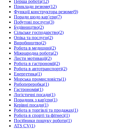
Перша робота
(
12
)
Приклади резюме
(
12
)
Функції конструктора резюме
(
9
)
Поради щодо кар’єри
(
7
)
Побутові послуги
(
3
)
Будівництво
(
2
)
Сільське господарство
(
2
)
Опіка та послуги
(
2
)
Виробництво
(
2
)
Робота в медицині
(
2
)
Міжнародна робота
(
2
)
Листи мотивації
(
2
)
Робота в гастрономії
(
2
)
Робота в автотранспорті
(
2
)
Енергетика
(
1
)
Морська промисловість
(
1
)
Рибопереробка
(
1
)
Гастрономія
(
1
)
Логістичні посади
(
1
)
Порадник з кар'єри
(
1
)
Керівні посади
(
1
)
Робота в торгівлі та продажах
(
1
)
Робота в спорті та фітнесі
(
1
)
Посібники пошуку роботи
(
1
)
ATS CV
(
1
)