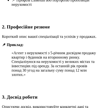
📌 Профіль LinkedIn або портфоліо пропозицій
нерухомості
2. Професійне резюме
Короткий опис вашої спеціалізації та успіхів у продажах.
📌 Приклад:
«Агент з нерухомості з 5-річним досвідом продажу
квартир і будинків на вторинному ринку.
Спеціалізуюся на нерухомості у великих містах та
інвестиціях під оренду. За останній рік провів
понад 30 угод на загальну суму понад 12 млн
злотих.»
3. Досвід роботи
Описуючи досвід, використовуйте конкретні дані та