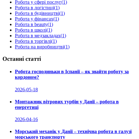
Робота у сфері послуг
(
1
)
Робота в логістиці
(
1
)
Робота в будівництві
(
1
)
Робота у фінансах
(
1
)
Робота в beauty
(
1
)
Робота в школі
(
1
)
Робота в медзакладах
(
1
)
Робота в торгівлі
(
1
)
Робота на виробництві
(
1
)
Останні статті
Робота господиньки в Іспанії – як знайти роботу за
кордоном?
2026-05-18
Монтажник вітрових турбін у Данії – робота в
енергетиці
2026-04-16
Морський механік у Данії – технічна робота в галузі
морського транспорту