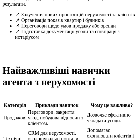
результати.
📌 Залучення нових пропозицій нерухомості та клієнтів
📌 Організація показів квартир і будинків
📌 Переговори щодо умов продажу або оренди
📌 Підготовка документації угоди та співпраця з
нотаріусом
Найважливіші навички
агента з нерухомості
Категорія
Приклади навичок
Чому це важливо?
Переговори, закриття
Дозволяє ефективно
Продажові
угод, побудова відносин з
укладати угоди.
клієнтом.
Допомагає
CRM для нерухомості,
охоплювати клієнтів і
Технічні
оголошувальні портали,