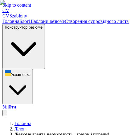
Skip to content
CV
CV
Szablony
Головна
Блог
Шаблони резюме
Створення супровідного листа
Конструктор резюме
Українська
Увійти
Головна
/
Блог
/
Резюме агента нерухомості – зразок і поради!