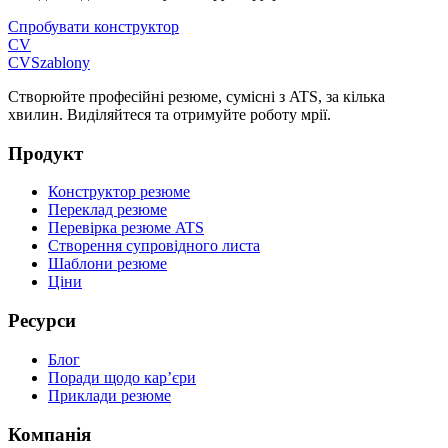
Спробувати конструктор
CV
CV
Szablony
Створюйте професійні резюме, сумісні з ATS, за кілька
хвилин. Виділяйтеся та отримуйте роботу мрії.
Продукт
Конструктор резюме
Переклад резюме
Перевірка резюме ATS
Створення супровідного листа
Шаблони резюме
Ціни
Ресурси
Блог
Поради щодо кар’єри
Приклади резюме
Компанія