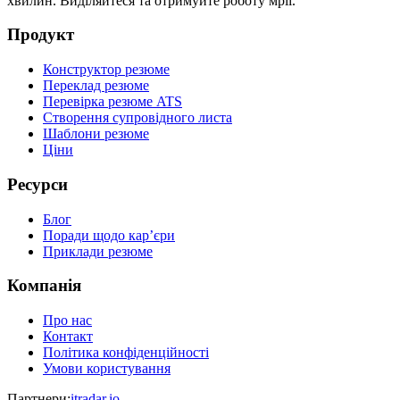
хвилин. Виділяйтеся та отримуйте роботу мрії.
Продукт
Конструктор резюме
Переклад резюме
Перевірка резюме ATS
Створення супровідного листа
Шаблони резюме
Ціни
Ресурси
Блог
Поради щодо кар’єри
Приклади резюме
Компанія
Про нас
Контакт
Політика конфіденційності
Умови користування
Партнери
:
itradar.io