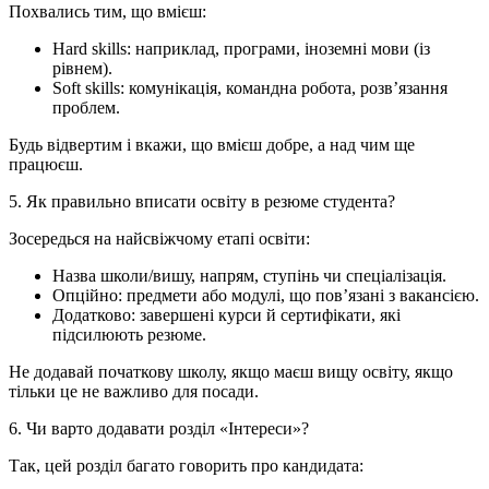
Похвались тим, що вмієш:
Hard skills: наприклад, програми, іноземні мови (із
рівнем).
Soft skills: комунікація, командна робота, розв’язання
проблем.
Будь відвертим і вкажи, що вмієш добре, а над чим ще
працюєш.
5. Як правильно вписати освіту в резюме студента?
Зосередься на найсвіжчому етапі освіти:
Назва школи/вишу, напрям, ступінь чи спеціалізація.
Опційно: предмети або модулі, що пов’язані з вакансією.
Додатково: завершені курси й сертифікати, які
підсилюють резюме.
Не додавай початкову школу, якщо маєш вищу освіту, якщо
тільки це не важливо для посади.
6. Чи варто додавати розділ «Інтереси»?
Так, цей розділ багато говорить про кандидата: