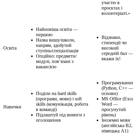
участю в
проєктах і
волонтеріаті.»
Найновіша освіта —
першою
Відзнаки,
Назва вишу/школи,
стипендії чи
напрям, здобутий
Освіта
високий
ступінь/спеціалізація
середній бал —
Опційно: предмети/
вкажи їх!
модулі, пов’язані з
вакансією
Програмуванн
(Python, C++ 
Поділи на hard skills
основи)
(програми, мови) і soft
MS Office (Exce
skills (комунікація, робота
Word —
Навички
в команді)
просунутий
Підлаштуй під вимоги з
рівень)
оголошення
Іноземні мови
(англійська B2,
німецька A1)