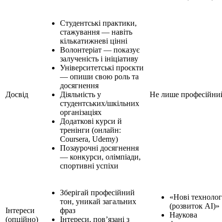
Студентські практики,
стажування — навіть
кількатижневі цінні
Волонтеріат — показує
залученість і ініціативу
Університетські проєкти
— опиши свою роль та
досягнення
Досвід
Діяльність у
Не лише професійни
студентських/шкільних
організаціях
Додаткові курси й
тренінги (онлайн:
Coursera, Udemy)
Позаурочні досягнення
— конкурси, олімпіади,
спортивні успіхи
Зберігай професійний
«Нові технолог
тон, уникай загальних
(розвиток AI)»
Інтереси
фраз
Наукова
(опційно)
Інтереси, пов’язані з