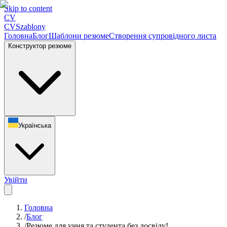
Skip to content
CV
CV
Szablony
Головна
Блог
Шаблони резюме
Створення супровідного листа
Конструктор резюме
Українська
Увійти
Головна
/
Блог
/
Резюме для учня та студента без досвіду!