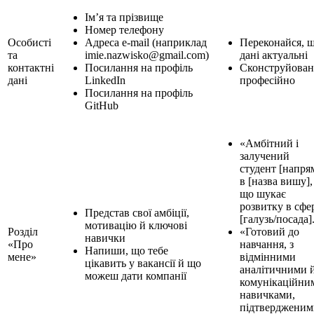
Ім’я та прізвище
Номер телефону
Особисті
Адреса e-mail (наприклад
Переконайся, 
та
imie.nazwisko@gmail.com)
дані актуальні
контактні
Посилання на профіль
Сконструйован
дані
LinkedIn
професійно
Посилання на профіль
GitHub
«Амбітний і
залучений
студент [напря
в [назва вишу],
що шукає
розвитку в сфе
Представ свої амбіції,
[галузь/посада]
мотивацію й ключові
Розділ
«Готовий до
навички
«Про
навчання, з
Напиши, що тебе
мене»
відмінними
цікавить у вакансії й що
аналітичними 
можеш дати компанії
комунікаційни
навичками,
підтвердженим