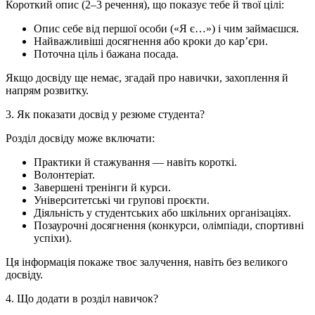
Короткий опис (2–3 речення), що показує тебе й твої цілі:
Опис себе від першої особи («Я є…») і чим займаєшся.
Найважливіші досягнення або кроки до кар’єри.
Поточна ціль і бажана посада.
Якщо досвіду ще немає, згадай про навички, захоплення й
напрям розвитку.
3. Як показати досвід у резюме студента?
Розділ досвіду може включати:
Практики й стажування — навіть короткі.
Волонтеріат.
Завершені тренінги й курси.
Університетські чи групові проєкти.
Діяльність у студентських або шкільних організаціях.
Позаурочні досягнення (конкурси, олімпіади, спортивні
успіхи).
Ця інформація покаже твоє залучення, навіть без великого
досвіду.
4. Що додати в розділ навичок?