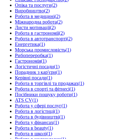
Опіка та послуги
(
2
)
Виробництво
(
2
)
Робота в медицині
(
2
)
Міжнародна робота
(
2
)
Листи мотивації
(
2
)
Робота в гастрономії
(
2
)
Робота в автотранспорті
(
2
)
Енергетика
(
1
)
Морська промисловість
(
1
)
Рибопереробка
(
1
)
Гастрономія
(
1
)
Логістичні посади
(
1
)
Порадник з кар'єри
(
1
)
Керівні посади
(
1
)
Робота в торгівлі та продажах
(
1
)
Робота в спорті та фітнесі
(
1
)
Посібники пошуку роботи
(
1
)
ATS CV
(
1
)
Робота у сфері послуг
(
1
)
Робота в логістиці
(
1
)
Робота в будівництві
(
1
)
Робота у фінансах
(
1
)
Робота в beauty
(
1
)
Робота в школі
(
1
)