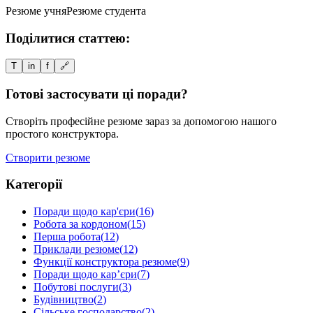
Резюме учня
Резюме студента
Поділитися статтею:
T
in
f
🔗
Готові застосувати ці поради?
Створіть професійне резюме зараз за допомогою нашого
простого конструктора.
Створити резюме
Категорії
Поради щодо кар'єри
(
16
)
Робота за кордоном
(
15
)
Перша робота
(
12
)
Приклади резюме
(
12
)
Функції конструктора резюме
(
9
)
Поради щодо кар’єри
(
7
)
Побутові послуги
(
3
)
Будівництво
(
2
)
Сільське господарство
(
2
)