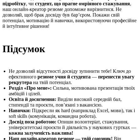
підробітку
, чи
студент, що прагне омріяного стажування
,
наш онлайн‑креатор резюме допоможе вирізнитися. Не
дозволяй, щоб брак досвіду був бар’єром. Покажи свій
потенціал, мотивацію й навички, використовуючи професійне
й інтуїтивне рішення!
Підсумок
Не дозволяй відсутності досвіду зупинити тебе! Ключ до
ефективного
резюме учня й студента
—
перенести увагу
рекрутера
на твій потенціал.
Розділ «Про мене»:
Сильна, мотивована презентація твоїх
амбіцій і цілей.
Освіта й досягнення:
Виділи високий середній бал,
стипендії та проєкти, пов’язані з вакансією.
Навички:
Підкресли як hard (наприклад Excel, мови), так і
soft skills (комунікація, командна робота).
Досвід поза роботою:
Опиши волонтеріат, стажування,
університетські проєкти й діяльність у наукових гуртках —
кожна залученість важлива!
Наш онлайн‑креатор резюме — твій союзник!
Він