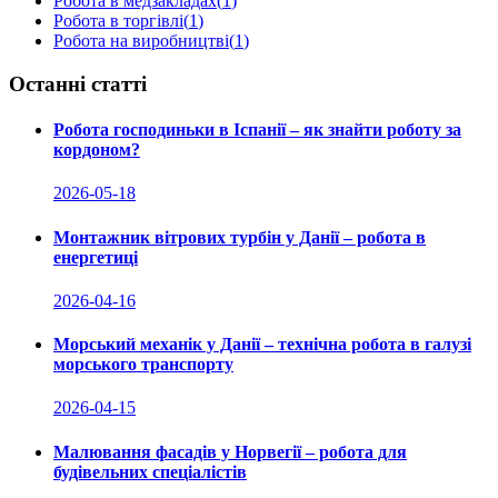
Робота в медзакладах
(
1
)
Робота в торгівлі
(
1
)
Робота на виробництві
(
1
)
Останні статті
Робота господиньки в Іспанії – як знайти роботу за
кордоном?
2026-05-18
Монтажник вітрових турбін у Данії – робота в
енергетиці
2026-04-16
Морський механік у Данії – технічна робота в галузі
морського транспорту
2026-04-15
Малювання фасадів у Норвегії – робота для
будівельних спеціалістів