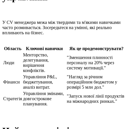
У CV менеджера межа між твердими та м'якими навичками
часто розмивається. Зосередьтеся на умінні, які реально
впливають на бізнес.
Область
Ключові навички
Як це продемонструвати?
Менторство,
"Зменшення плинності
делегування,
Люди
персоналу на 20% через
вирішення
систему мотивації."
конфліктів.
Управління P&L,
"Нагляд за річним
Фінанси
бюджетування,
операційним бюджетом у
аналіз витрат.
розмірі 5 млн дол."
Управління змінами,
"Запуск нової лінії продуктів
Стратегія
довгострокове
на міжнародних ринках."
планування.