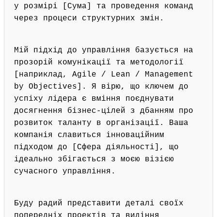
у розмірі [Сума] та проведення команд
через процеси структурних змін.
Мій підхід до управління базується на
прозорій комунікації та методології
[наприклад, Agile / Lean / Management
by Objectives]. Я вірю, що ключем до
успіху лідера є вміння поєднувати
досягнення бізнес-цілей з дбанням про
розвиток таланту в організації. Ваша
компанія славиться інноваційним
підходом до [Сфера діяльності], що
ідеально збігається з моєю візією
сучасного управління.
Буду радий представити деталі своїх
попередніх проектів та видіння