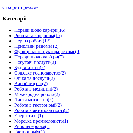
Створити резюме
Категорії
Поради щодо кар'єри
(
16
)
Робота за кордоном
(
15
)
Перша робота
(
12
)
Приклади резюме
(
12
)
Функції конструктора резюме
(
9
)
Поради щодо кар’єри
(
7
)
Побутові послуги
(
3
)
Будівництво
(
2
)
Сільське господарство
(
2
)
Опіка та послуги
(
2
)
Виробництво
(
2
)
Робота в медицині
(
2
)
Міжнародна робота
(
2
)
Листи мотивації
(
2
)
Робота в гастрономії
(
2
)
Робота в автотранспорті
(
2
)
Енергетика
(
1
)
Морська промисловість
(
1
)
Рибопереробка
(
1
)
Гастрономія
(
1
)