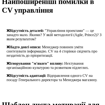
Найпоширеніші помилки в
CV управління
❌️Відсутність деталей:
"Управління проектами" — це
занадто мало. Якими? У якій методології (Agile, Prince2)? З
яким результатом?
❌️Надто довгі описи:
Менеджер повинен уміти
синтезувати інформацію. CV на 4 сторінки свідчить про
нездатність до пріоритизації.
❌️Ігнорування "м'якого" впливу:
Нехтування
організаційною культурою та розвитком підлеглих.
❌️Відсутність адаптації:
Відправлення одного CV на
посаду Генерального директора та Менеджера магазину.
Шаблон листа мотивації для