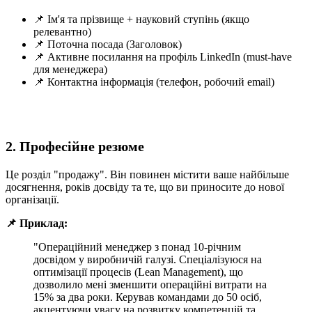
📌 Ім'я та прізвище + науковий ступінь (якщо
релевантно)
📌 Поточна посада (Заголовок)
📌 Активне посилання на профіль LinkedIn (must-have
для менеджера)
📌 Контактна інформація (телефон, робочий email)
2. Професійне резюме
Це розділ "продажу". Він повинен містити ваше найбільше
досягнення, років досвіду та те, що ви приносите до нової
організації.
📌 Приклад:
"Операційний менеджер з понад 10-річним
досвідом у виробничій галузі. Спеціалізуюся на
оптимізації процесів (Lean Management), що
дозволило мені зменшити операційні витрати на
15% за два роки. Керував командами до 50 осіб,
акцентуючи увагу на розвитку компетенцій та