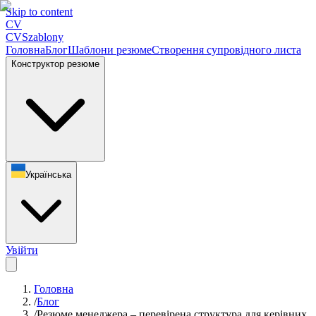
Skip to content
CV
CV
Szablony
Головна
Блог
Шаблони резюме
Створення супровідного листа
Конструктор резюме
Українська
Увійти
Головна
/
Блог
/
Резюме менеджера – перевірена структура для керівних