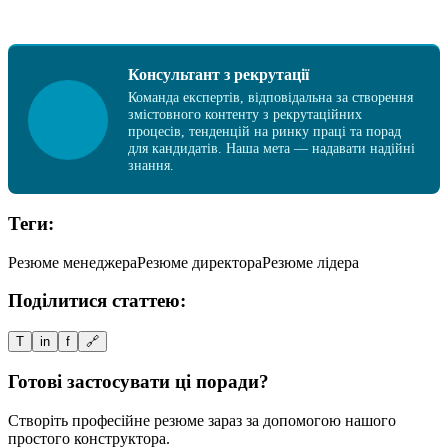
Консультант з рекрутації
Команда експертів, відповідальна за створення
змістовного контенту з рекрутаційних
процесів, тенденцій на ринку праці та порад
для кандидатів. Наша мета — надавати надійні
знання.
Теги:
Резюме менеджера
Резюме директора
Резюме лідера
Поділитися статтею:
T
in
f
🔗
Готові застосувати ці поради?
Створіть професійне резюме зараз за допомогою нашого
простого конструктора.