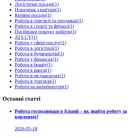
Логістичні посади
(
1
)
Порадник з кар'єри
(
1
)
Керівні посади
(
1
)
Робота в торгівлі та продажах
(
1
)
Робота в спорті та фітнесі
(
1
)
Посібники пошуку роботи
(
1
)
ATS CV
(
1
)
Робота у сфері послуг
(
1
)
Робота в логістиці
(
1
)
Робота в будівництві
(
1
)
Робота у фінансах
(
1
)
Робота в beauty
(
1
)
Робота в школі
(
1
)
Робота в медзакладах
(
1
)
Робота в торгівлі
(
1
)
Робота на виробництві
(
1
)
Останні статті
Робота господиньки в Іспанії – як знайти роботу за
кордоном?
2026-05-18