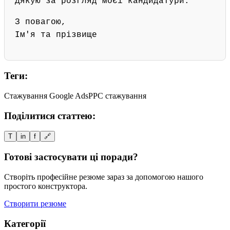
Дякую за розгляд моєї кандидатури.
З повагою,
Ім'я та прізвище
Теги:
Стажування Google Ads
PPC стажування
Поділитися статтею:
T
in
f
🔗
Готові застосувати ці поради?
Створіть професійне резюме зараз за допомогою нашого
простого конструктора.
Створити резюме
Категорії