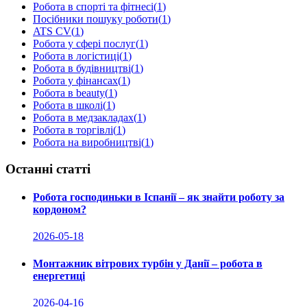
Робота в спорті та фітнесі
(
1
)
Посібники пошуку роботи
(
1
)
ATS CV
(
1
)
Робота у сфері послуг
(
1
)
Робота в логістиці
(
1
)
Робота в будівництві
(
1
)
Робота у фінансах
(
1
)
Робота в beauty
(
1
)
Робота в школі
(
1
)
Робота в медзакладах
(
1
)
Робота в торгівлі
(
1
)
Робота на виробництві
(
1
)
Останні статті
Робота господиньки в Іспанії – як знайти роботу за
кордоном?
2026-05-18
Монтажник вітрових турбін у Данії – робота в
енергетиці
2026-04-16