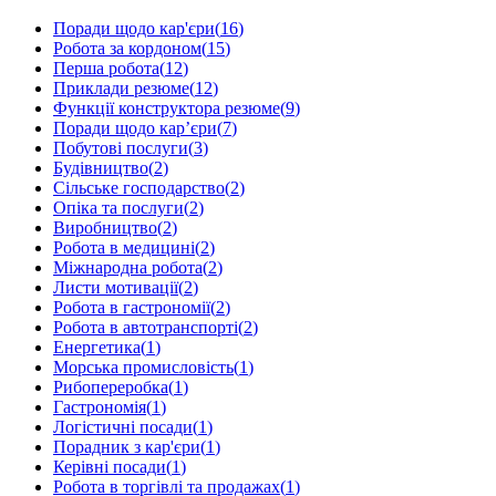
Поради щодо кар'єри
(
16
)
Робота за кордоном
(
15
)
Перша робота
(
12
)
Приклади резюме
(
12
)
Функції конструктора резюме
(
9
)
Поради щодо кар’єри
(
7
)
Побутові послуги
(
3
)
Будівництво
(
2
)
Сільське господарство
(
2
)
Опіка та послуги
(
2
)
Виробництво
(
2
)
Робота в медицині
(
2
)
Міжнародна робота
(
2
)
Листи мотивації
(
2
)
Робота в гастрономії
(
2
)
Робота в автотранспорті
(
2
)
Енергетика
(
1
)
Морська промисловість
(
1
)
Рибопереробка
(
1
)
Гастрономія
(
1
)
Логістичні посади
(
1
)
Порадник з кар'єри
(
1
)
Керівні посади
(
1
)
Робота в торгівлі та продажах
(
1
)