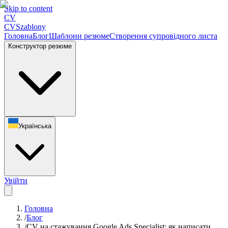
Skip to content
CV
CV
Szablony
Головна
Блог
Шаблони резюме
Створення супровідного листа
Конструктор резюме
Українська
Увійти
Головна
/
Блог
/
CV на стажування Google Ads Specialist: як написати