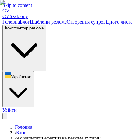
Skip to content
CV
CV
Szablony
Головна
Блог
Шаблони резюме
Створення супровідного листа
Конструктор резюме
Українська
Увійти
Головна
/
Блог
/
Як написати ефективне резюме кухаря?