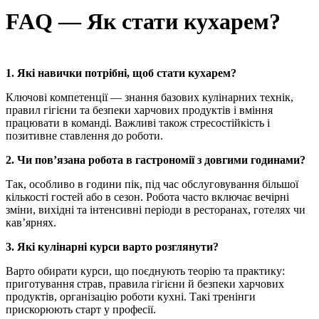
FAQ — Як стати кухарем?
1. Які навички потрібні, щоб стати кухарем?
Ключові компетенції — знання базових кулінарних технік,
правил гігієни та безпеки харчових продуктів і вміння
працювати в команді. Важливі також стресостійкість і
позитивне ставлення до роботи.
2. Чи пов’язана робота в гастрономії з довгими годинами?
Так, особливо в години пік, під час обслуговування більшої
кількості гостей або в сезон. Робота часто включає вечірні
зміни, вихідні та інтенсивні періоди в ресторанах, готелях чи
кав’ярнях.
3. Які кулінарні курси варто розглянути?
Варто обирати курси, що поєднують теорію та практику:
приготування страв, правила гігієни й безпеки харчових
продуктів, організацію роботи кухні. Такі тренінги
прискорюють старт у професії.