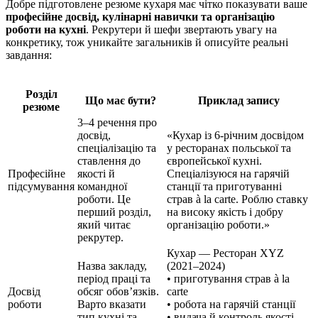
Добре підготовлене резюме кухаря має чітко показувати ваше
професійне досвід, кулінарні навички та організацію
роботи на кухні
. Рекрутери й шефи звертають увагу на
конкретику, тож уникайте загальників й описуйте реальні
завдання:
Розділ
Що має бути?
Приклад запису
резюме
3–4 речення про
досвід,
«Кухар із 6‑річним досвідом
спеціалізацію та
у ресторанах польської та
ставлення до
європейської кухні.
Професійне
якості й
Спеціалізуюся на гарячій
підсумування
командної
станції та приготуванні
роботи. Це
страв à la carte. Роблю ставку
перший розділ,
на високу якість і добру
який читає
організацію роботи.»
рекрутер.
Кухар — Ресторан XYZ
Назва закладу,
(2021–2024)
період праці та
• приготування страв à la
Досвід
обсяг обов’язків.
carte
роботи
Варто вказати
• робота на гарячій станції
тип кухні та
• видача й контроль якості