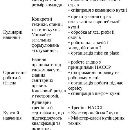
розмір команди.
страв
• співпраця з командою кухні
• приготування страв
Конкретні
польської та європейської
техніки, станції
кухні
та типи кухні.
Кулінарні
• обробка м’яса, риби й
Уникайте
навички
овочів
загальних
• робота на гарячій і
формулювань
холодній станції
«готування».
• організація mise en place
Вміння
• робота згідно з
працювати під
принципами HACCP
тиском часу та
Організація
• підтримання порядку на
знання
роботи й
робочому місці
санітарних
гігієна
• організація роботи під час
правил.
сервісу
Ключовий розділ
• співпраця з шефом кухні
у гастрономії.
Кулінарні
тренінги й
• Тренінг HACCP
Курси й
сертифікати, що
• Курс європейської кухні
навчання
підтверджують
• Майстер-класи кулінарних
кваліфікації та
технік
розвиток.