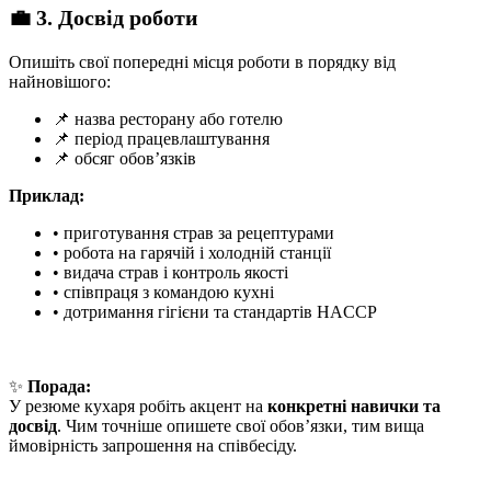
💼 3. Досвід роботи
Опишіть свої попередні місця роботи в порядку від
найновішого:
📌 назва ресторану або готелю
📌 період працевлаштування
📌 обсяг обов’язків
Приклад:
• приготування страв за рецептурами
• робота на гарячій і холодній станції
• видача страв і контроль якості
• співпраця з командою кухні
• дотримання гігієни та стандартів HACCP
✨
Порада:
У резюме кухаря робіть акцент на
конкретні навички та
досвід
. Чим точніше опишете свої обов’язки, тим вища
ймовірність запрошення на співбесіду.