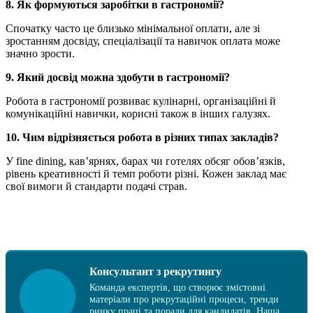
8. Як формуються заробітки в гастрономії?
Спочатку часто це близько мінімальної оплати, але зі
зростанням досвіду, спеціалізації та навичок оплата може
значно зрости.
9. Який досвід можна здобути в гастрономії?
Робота в гастрономії розвиває кулінарні, організаційні й
комунікаційні навички, корисні також в інших галузях.
10. Чим відрізняється робота в різних типах закладів?
У fine dining, кав’ярнях, барах чи готелях обсяг обов’язків,
рівень креативності й темп роботи різні. Кожен заклад має
свої вимоги й стандарти подачі страв.
Консультант з рекрутингу
Команда експертів, що створює змістовні
матеріали про рекрутаційні процеси, тренди
ринку праці та поради для кандидатів. Наша