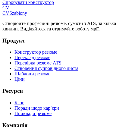
Спробувати конструктор
CV
CV
Szablony
Створюйте професійні резюме, сумісні з ATS, за кілька
хвилин. Виділяйтеся та отримуйте роботу мрії.
Продукт
Конструктор резюме
Переклад резюме
Перевірка резюме ATS
Створення супровідного листа
Шаблони резюме
Ціни
Ресурси
Блог
Поради щодо кар’єри
Приклади резюме
Компанія