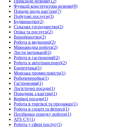
Приклади резюме
(
12
)
Функції конструктора резюме
(
9
)
Поради щодо кар’єри
(
7
)
Побутові послуги
(
3
)
Будівництво
(
2
)
Сільське господарство
(
2
)
Опіка та послуги
(
2
)
Виробництво
(
2
)
Робота в медицині
(
2
)
Міжнародна робота
(
2
)
Листи мотивації
(
2
)
Робота в гастрономії
(
2
)
Робота в автотранспорті
(
2
)
Енергетика
(
1
)
Морська промисловість
(
1
)
Рибопереробка
(
1
)
Гастрономія
(
1
)
Логістичні посади
(
1
)
Порадник з кар'єри
(
1
)
Керівні посади
(
1
)
Робота в торгівлі та продажах
(
1
)
Робота в спорті та фітнесі
(
1
)
Посібники пошуку роботи
(
1
)
ATS CV
(
1
)
Робота у сфері послуг
(
1
)