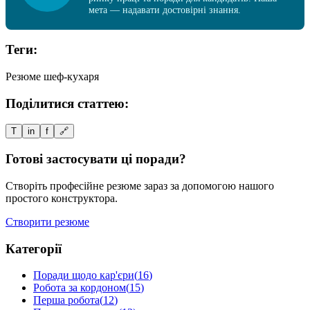
мета — надавати достовірні знання.
Теги:
Резюме шеф-кухаря
Поділитися статтею:
T
in
f
🔗
Готові застосувати ці поради?
Створіть професійне резюме зараз за допомогою нашого
простого конструктора.
Створити резюме
Категорії
Поради щодо кар'єри
(
16
)
Робота за кордоном
(
15
)
Перша робота
(
12
)