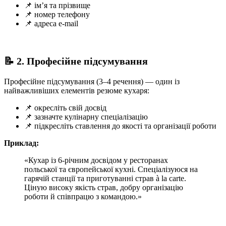
📌 ім’я та прізвище
📌 номер телефону
📌 адреса e-mail
📝 2. Професійне підсумування
Професійне підсумування (3–4 речення) — один із
найважливіших елементів резюме кухаря:
📌 окресліть свій досвід
📌 зазначте кулінарну спеціалізацію
📌 підкресліть ставлення до якості та організації роботи
Приклад:
«Кухар із 6‑річним досвідом у ресторанах
польської та європейської кухні. Спеціалізуюся на
гарячій станції та приготуванні страв à la carte.
Ціную високу якість страв, добру організацію
роботи й співпрацю з командою.»