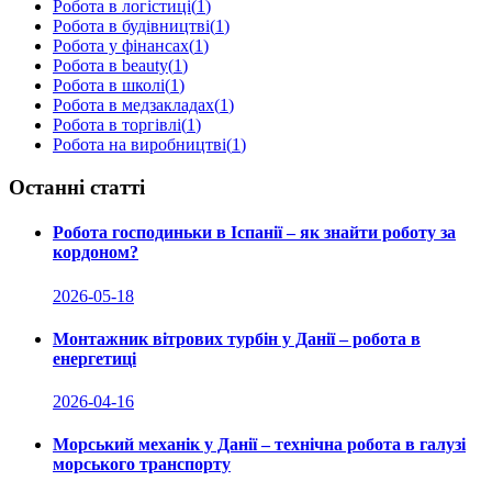
Робота в логістиці
(
1
)
Робота в будівництві
(
1
)
Робота у фінансах
(
1
)
Робота в beauty
(
1
)
Робота в школі
(
1
)
Робота в медзакладах
(
1
)
Робота в торгівлі
(
1
)
Робота на виробництві
(
1
)
Останні статті
Робота господиньки в Іспанії – як знайти роботу за
кордоном?
2026-05-18
Монтажник вітрових турбін у Данії – робота в
енергетиці
2026-04-16
Морський механік у Данії – технічна робота в галузі
морського транспорту