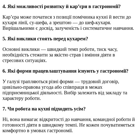
4. Які можливості розвитку й кар’єри в гастрономії?
Кар’єра може початися з позиції помічника кухні й вести до
кухаря лінії, су-шефа, а зрештою — до шеф-кухаря.
Вирішальними є досвід, залученість і систематичне навчання.
5. Які виклики стоять перед кухарем?
Основні виклики — швидкий темп роботи, тиск часу,
необхідність стежити за якістю страв і вміння діяти в
стресових ситуаціях.
6. Які форми працевлаштування існують у гастрономії?
У галузі трапляються різні форми — трудовий договір,
цивільно-правова угода або співпраця в межах
підприємницької діяльності. Вибір залежить від закладу та
характеру роботи.
7. Чи робота на кухні підходить усім?
Ні, вона вимагає відкритості до навчання, командної роботи й
готовності діяти в швидкому темпі. Не кожен почуватиметься
комфортно в умовах гастрономії.