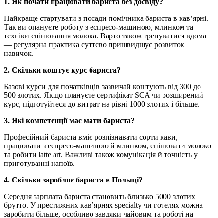
1. Як почати працювати бариста без досвіду?
Найкраще стартувати з посади помічника бариста в кав’ярні.
Так ви опануєте роботу з еспресо-машиною, млинком та
техніки спінювання молока. Варто також тренуватися вдома
— регулярна практика суттєво пришвидшує розвиток
навичок.
2. Скільки коштує курс бариста?
Базові курси для початківців зазвичай коштують від 300 до
500 злотих. Якщо плануєте сертифікат SCA чи розширений
курс, підготуйтеся до витрат на рівні 1000 злотих і більше.
3. Які компетенції має мати бариста?
Професійний бариста вміє розпізнавати сорти кави,
працювати з еспресо-машиною й млинком, спінювати молоко
та робити latte art. Важливі також комунікація й точність у
приготуванні напоїв.
4. Скільки заробляє бариста в Польщі?
Середня зарплата бариста становить близько 5000 злотих
брутто. У престижних кав’ярнях specialty чи готелях можна
заробити більше, особливо завдяки чайовим та роботі на