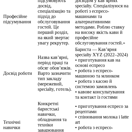
підсумовують
досвідом у кав’ярнях
досвід,
specialty. Спеціалізуюся на
спеціалізацію та
роботі з еспресо-
Професійне
підхід до
машинами та
підсумування
обслуговування
альтернативними
гостей. Це
методами. Роблю ставку
перший розділ,
на високу якість кави й
на який звертає
професійне
увагу рекрутер.
обслуговування гостей.»
Бариста — Кав’ярня
specialty XYZ (2022–2024)
Назва кав’ярні,
• приготування кав на
період праці та
основі еспресо
обсяг обов’язків.
• робота з еспресо-
Досвід роботи
Варто зазначити
машиною та млинком
тип закладу
• робота з касою й
(мережевий,
системою замовлень
specialty, готель).
• кавове консультування
та контакт із гостями
Конкретні
• приготування еспресо за
баристські
рецептами
навички,
• спінювання молока і latte
обладнання та
Технічні
art
техніки
навички
• робота з еспресо-
заварювання