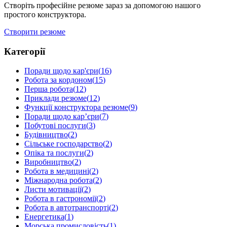
Створіть професійне резюме зараз за допомогою нашого
простого конструктора.
Створити резюме
Категорії
Поради щодо кар'єри
(
16
)
Робота за кордоном
(
15
)
Перша робота
(
12
)
Приклади резюме
(
12
)
Функції конструктора резюме
(
9
)
Поради щодо кар’єри
(
7
)
Побутові послуги
(
3
)
Будівництво
(
2
)
Сільське господарство
(
2
)
Опіка та послуги
(
2
)
Виробництво
(
2
)
Робота в медицині
(
2
)
Міжнародна робота
(
2
)
Листи мотивації
(
2
)
Робота в гастрономії
(
2
)
Робота в автотранспорті
(
2
)
Енергетика
(
1
)
Морська промисловість
(
1
)