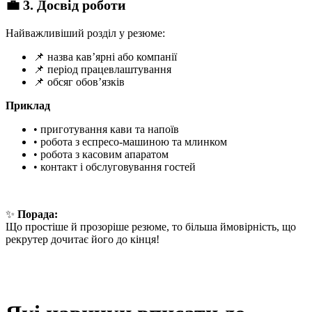
💼 3. Досвід роботи
Найважливіший розділ у резюме:
📌 назва кав’ярні або компанії
📌 період працевлаштування
📌 обсяг обов’язків
Приклад
• приготування кави та напоїв
• робота з еспресо-машиною та млинком
• робота з касовим апаратом
• контакт і обслуговування гостей
✨
Порада:
Що простіше й прозоріше резюме, то більша ймовірність, що
рекрутер дочитає його до кінця!