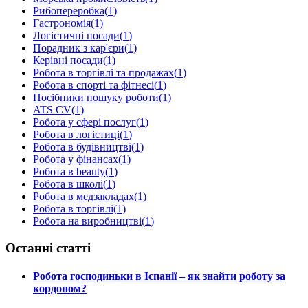
Рибопереробка
(
1
)
Гастрономія
(
1
)
Логістичні посади
(
1
)
Порадник з кар'єри
(
1
)
Керівні посади
(
1
)
Робота в торгівлі та продажах
(
1
)
Робота в спорті та фітнесі
(
1
)
Посібники пошуку роботи
(
1
)
ATS CV
(
1
)
Робота у сфері послуг
(
1
)
Робота в логістиці
(
1
)
Робота в будівництві
(
1
)
Робота у фінансах
(
1
)
Робота в beauty
(
1
)
Робота в школі
(
1
)
Робота в медзакладах
(
1
)
Робота в торгівлі
(
1
)
Робота на виробництві
(
1
)
Останні статті
Робота господиньки в Іспанії – як знайти роботу за
кордоном?