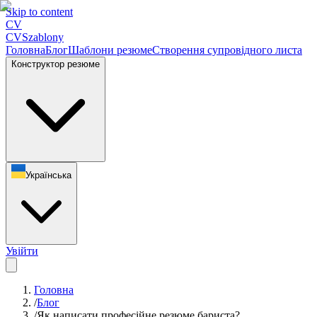
Skip to content
CV
CV
Szablony
Головна
Блог
Шаблони резюме
Створення супровідного листа
Конструктор резюме
Українська
Увійти
Головна
/
Блог
/
Як написати професійне резюме бариста?