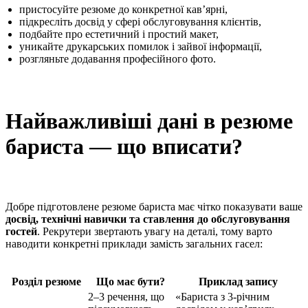
пристосуйте резюме до конкретної кав’ярні,
підкресліть досвід у сфері обслуговування клієнтів,
подбайте про естетичний і простий макет,
уникайте друкарських помилок і зайвої інформації,
розгляньте додавання професійного фото.
Найважливіші дані в резюме
бариста — що вписати?
Добре підготовлене резюме бариста має чітко показувати ваше
досвід, технічні навички та ставлення до обслуговування
гостей
. Рекрутери звертають увагу на деталі, тому варто
наводити конкретні приклади замість загальних гасел:
Розділ резюме
Що має бути?
Приклад запису
2–3 речення, що
«Бариста з 3‑річним