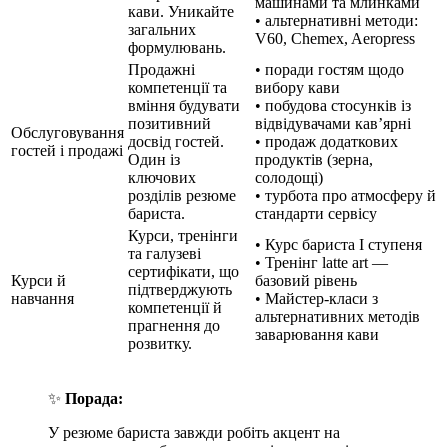
машинами та млинками
кави. Уникайте
• альтернативні методи:
загальних
V60, Chemex, Aeropress
формулювань.
Продажні
• поради гостям щодо
компетенції та
вибору кави
вміння будувати
• побудова стосунків із
позитивний
відвідувачами кав’ярні
Обслуговування
досвід гостей.
• продаж додаткових
гостей і продажі
Один із
продуктів (зерна,
ключових
солодощі)
розділів резюме
• турбота про атмосферу й
бариста.
стандарти сервісу
Курси, тренінги
• Курс бариста I ступеня
та галузеві
• Тренінг latte art —
сертифікати, що
Курси й
базовий рівень
підтверджують
навчання
• Майстер-класи з
компетенції й
альтернативних методів
прагнення до
заварювання кави
розвитку.
✨
Порада:
У резюме бариста завжди робіть акцент на