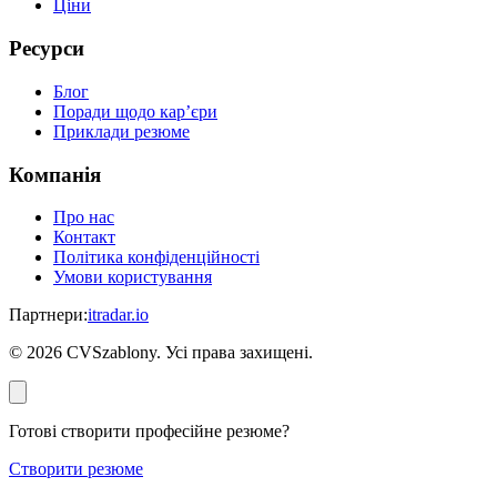
Ціни
Ресурси
Блог
Поради щодо кар’єри
Приклади резюме
Компанія
Про нас
Контакт
Політика конфіденційності
Умови користування
Партнери
:
itradar.io
©
2026
CVSzablony. Усі права захищені.
Готові створити професійне резюме?
Створити резюме