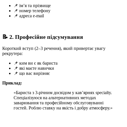
📌 ім’я та прізвище
📌 номер телефону
📌 адреса e-mail
📝 2. Професійне підсумування
Короткий вступ (2–3 речення), який привертає увагу
рекрутера:
📌 ким ви є як бариста
📌 які маєте навички
📌 що вас вирізняє
Приклад:
«Бариста з 3‑річним досвідом у кав’ярнях specialty.
Спеціалізуюся на альтернативних методах
заварювання та професійному обслуговуванні
гостей. Роблю ставку на якість і добру атмосферу.»