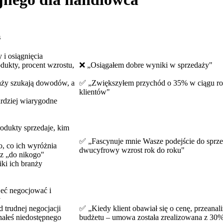
s
 i osiągnięcia
ukty, procent wzrostu,
❌ „Osiągałem dobre wyniki w sprzedaży"
ży szukają dowodów, a
✅ „Zwiększyłem przychód o 35% w ciągu rok
klientów"
ardziej wiarygodne
rodukty sprzedaje, kim
✅ „Fascynuje mnie Wasze podejście do sprze
to, co ich wyróżnia
dwucyfrowy wzrost rok do roku"
sz „do nikogo"
iki ich branży
eć negocjować i
y
 trudnej negocjacji
✅ „Kiedy klient obawiał się o cenę, przeana
ałeś niedostępnego
budżetu – umowa została zrealizowana z 30