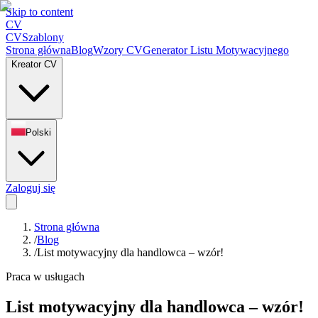
Skip to content
CV
CV
Szablony
Strona główna
Blog
Wzory CV
Generator Listu Motywacyjnego
Kreator CV
Polski
Zaloguj się
Strona główna
/
Blog
/
List motywacyjny dla handlowca – wzór!
Praca w usługach
List motywacyjny dla handlowca – wzór!