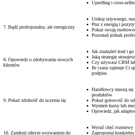
Upselling i cross-selli
Unikaj sztywnego, nu
Pisz z energią i pozy
7. Bądź profesjonalny, ale energiczny
Pokaż swoją osobowo
Pozostań jednak profe
Jak znalazłeś lead i g
Jaką strategię stosujes
8. Opowiedz o zdobywaniu nowych
Czy używasz CRM lub 
klientów
Ile czasu zajmuje Ci s
podpisu
Handlowcy muszą się
produktów
9. Pokaż zdolność do uczenia się
Pokaż gotowość do szk
Wymień kursy lub men
Opowiedz, jak adaptow
Wyraź chęć rozmowy
10. Zamknij silnym wezwaniem do
Zaproponuj konkretny