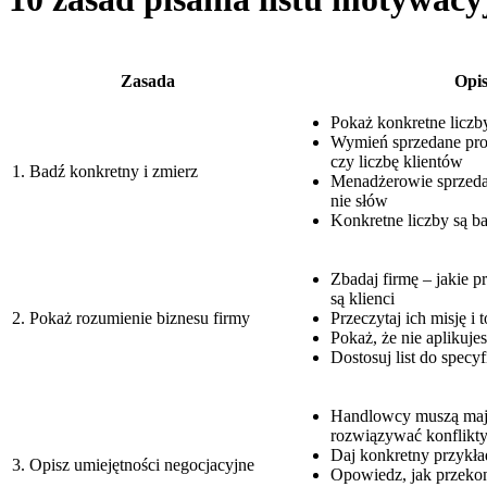
Zasada
Opi
Pokaż konkretne liczby
Wymień sprzedane prod
czy liczbę klientów
1. Badź konkretny i zmierz
Menadżerowie sprzeda
nie słów
Konkretne liczby są b
Zbadaj firmę – jakie p
są klienci
2. Pokaż rozumienie biznesu firmy
Przeczytaj ich misję i 
Pokaż, że nie aplikuje
Dostosuj list do specyf
Handlowcy muszą maj
rozwiązywać konflikt
Daj konkretny przykład
3. Opisz umiejętności negocjacyjne
Opowiedz, jak przekon