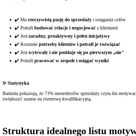
✔️ Ma
rzeczywistą pasję do sprzedaży
i osiągania celów
✔️ Potrafi
budować relacje i negocjować
z klientami
✔️ Jest
zaradny, proaktywny i pełen inicjatywy
✔️ Rozumie
potrzeby klientów i potrafi je rozwiązać
✔️ Jest
wytrwały i nie poddaje się po pierwszym „nie"
✔️ Potrafi
pracować w zespole i osiągać wyniki
✨ Statystyka
Badania pokazują, że 73% menedżerów sprzedaży czyta list motywacyj
zwiększyć szanse na rozmowę kwalifikacyjną.
Struktura idealnego listu moty