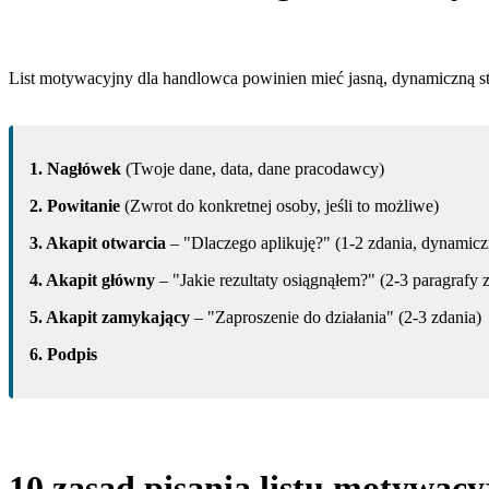
List motywacyjny dla handlowca powinien mieć jasną, dynamiczną stru
1. Nagłówek
(Twoje dane, data, dane pracodawcy)
2. Powitanie
(Zwrot do konkretnej osoby, jeśli to możliwe)
3. Akapit otwarcia
– "Dlaczego aplikuję?" (1-2 zdania, dynamicz
4. Akapit główny
– "Jakie rezultaty osiągnąłem?" (2-3 paragrafy 
5. Akapit zamykający
– "Zaproszenie do działania" (2-3 zdania)
6. Podpis
10 zasad pisania listu motywac