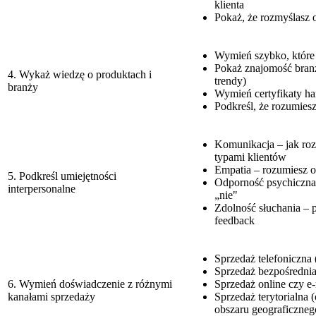
klienta
Pokaż, że rozmyślasz
Wymień szybko, które
Pokaż znajomość branż
4. Wykaż wiedzę o produktach i
trendy)
branży
Wymień certyfikaty ha
Podkreśl, że rozumiesz
Komunikacja – jak ro
typami klientów
Empatia – rozumiesz o
5. Podkreśl umiejętności
Odporność psychiczna 
interpersonalne
„nie"
Zdolność słuchania – p
feedback
Sprzedaż telefoniczna (
Sprzedaż bezpośrednia 
6. Wymień doświadczenie z różnymi
Sprzedaż online czy e
kanałami sprzedaży
Sprzedaż terytorialna 
obszaru geograficzneg