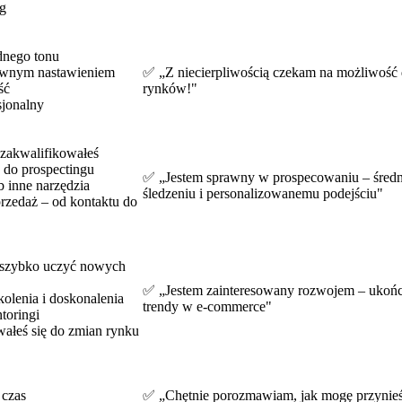
ng
dnego tonu
tywnym nastawieniem
✅ „Z niecierpliwością czekam na możliwość
ść
rynków!"
sjonalny
o zakwalifikowałeś
z do prospectingu
✅ „Jestem sprawny w prospecowaniu – średn
inne narzędzia
śledzeniu i personalizowanemu podejściu"
przedaż – od kontaktu do
 szybko uczyć nowych
✅ „Jestem zainteresowany rozwojem – ukończy
olenia i doskonalenia
trendy w e-commerce"
toringi
ałeś się do zmian rynku
 czas
✅ „Chętnie porozmawiam, jak mogę przynieść