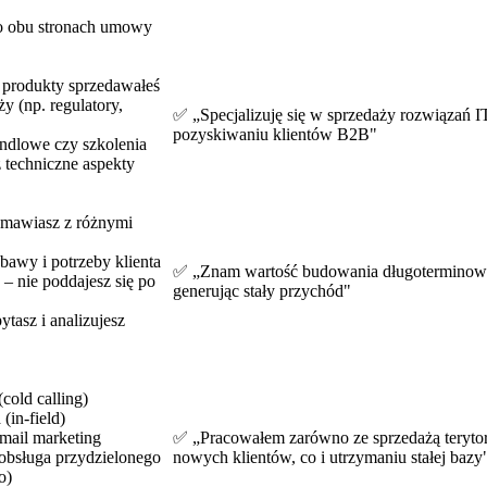
 o obu stronach umowy
 produkty sprzedawałeś
y (np. regulatory,
✅ „Specjalizuję się w sprzedaży rozwiązań I
pozyskiwaniu klientów B2B"
ndlowe czy szkolenia
 techniczne aspekty
zmawiasz z różnymi
bawy i potrzeby klienta
✅ „Znam wartość budowania długoterminowych 
– nie poddajesz się po
generując stały przychód"
ytasz i analizujesz
cold calling)
(in-field)
-mail marketing
✅ „Pracowałem zarówno ze sprzedażą terytori
(obsługa przydzielonego
nowych klientów, co i utrzymaniu stałej bazy
o)