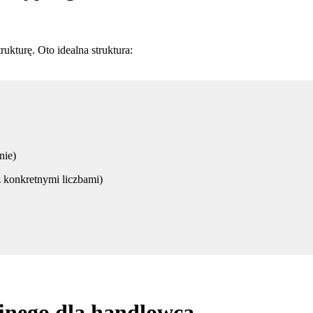
kturę. Oto idealna struktura:
nie)
z konkretnymi liczbami)
yjnego dla handlowca