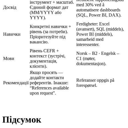
інструмент + масштаб.
med 30% ved å
Досвід
Єдиний формат дат
automatisere dashboards
(MM/YYYY або
(SQL, Power BI, DAX).
YYYY).
Ferdigheter: Excel
Конкретні навички +
(avansert), SQL (middels),
рівень (за потреби).
Навички
Power BI (middels),
Пріоритезуйте під
samarbeid med
вакансію.
interessenter.
Рівень CEFR +
Norsk – B2 · Engelsk –
контекст (зустрічі,
Мови
C1 (møter,
документація,
dokumentasjon).
клієнти).
Якщо просять —
додайте контакти
Referanser oppgis på
Рекомендації
референтів. Інакше:
forespørsel.
“References available
upon request”.
Підсумок