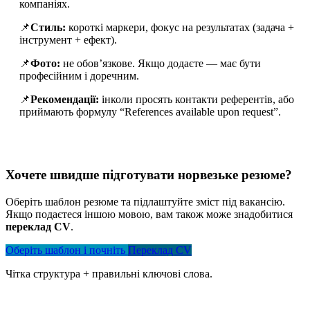
компаніях.
📌
Стиль:
короткі маркери, фокус на результатах (задача +
інструмент + ефект).
📌
Фото:
не обов’язкове. Якщо додаєте — має бути
професійним і доречним.
📌
Рекомендації:
інколи просять контакти референтів, або
приймають формулу “References available upon request”.
Хочете швидше підготувати норвезьке резюме?
Оберіть шаблон резюме та підлаштуйте зміст під вакансію.
Якщо подаєтеся іншою мовою, вам також може знадобитися
переклад CV
.
Оберіть шаблон і почніть
Переклад CV
Чітка структура + правильні ключові слова.