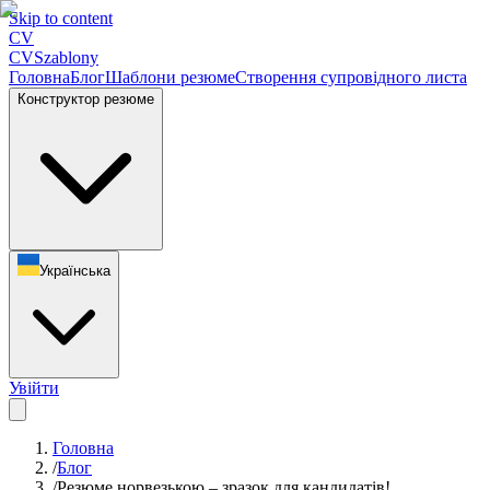
Skip to content
CV
CV
Szablony
Головна
Блог
Шаблони резюме
Створення супровідного листа
Конструктор резюме
Українська
Увійти
Головна
/
Блог
/
Резюме норвезькою – зразок для кандидатів!