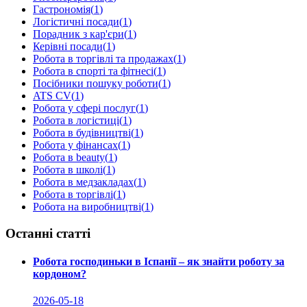
Гастрономія
(
1
)
Логістичні посади
(
1
)
Порадник з кар'єри
(
1
)
Керівні посади
(
1
)
Робота в торгівлі та продажах
(
1
)
Робота в спорті та фітнесі
(
1
)
Посібники пошуку роботи
(
1
)
ATS CV
(
1
)
Робота у сфері послуг
(
1
)
Робота в логістиці
(
1
)
Робота в будівництві
(
1
)
Робота у фінансах
(
1
)
Робота в beauty
(
1
)
Робота в школі
(
1
)
Робота в медзакладах
(
1
)
Робота в торгівлі
(
1
)
Робота на виробництві
(
1
)
Останні статті
Робота господиньки в Іспанії – як знайти роботу за
кордоном?
2026-05-18