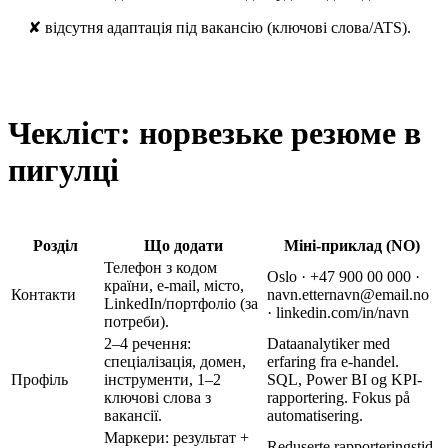
✘ відсутня адаптація під вакансію (ключові слова/ATS).
Чекліст: норвезьке резюме в
пигулці
Розділ
Що додати
Міні-приклад (NO)
Телефон з кодом
Oslo · +47 900 00 000 ·
країни, e-mail, місто,
Контакти
navn.etternavn@email.no
LinkedIn/портфоліо (за
· linkedin.com/in/navn
потреби).
2–4 речення:
Dataanalytiker med
спеціалізація, домен,
erfaring fra e-handel.
Профіль
інструменти, 1–2
SQL, Power BI og KPI-
ключові слова з
rapportering. Fokus på
вакансії.
automatisering.
Маркери: результат +
Reduserte rapporteringstid