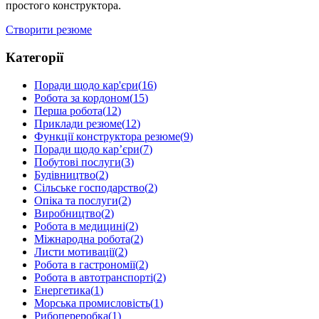
простого конструктора.
Створити резюме
Категорії
Поради щодо кар'єри
(
16
)
Робота за кордоном
(
15
)
Перша робота
(
12
)
Приклади резюме
(
12
)
Функції конструктора резюме
(
9
)
Поради щодо кар’єри
(
7
)
Побутові послуги
(
3
)
Будівництво
(
2
)
Сільське господарство
(
2
)
Опіка та послуги
(
2
)
Виробництво
(
2
)
Робота в медицині
(
2
)
Міжнародна робота
(
2
)
Листи мотивації
(
2
)
Робота в гастрономії
(
2
)
Робота в автотранспорті
(
2
)
Енергетика
(
1
)
Морська промисловість
(
1
)
Рибопереробка
(
1
)