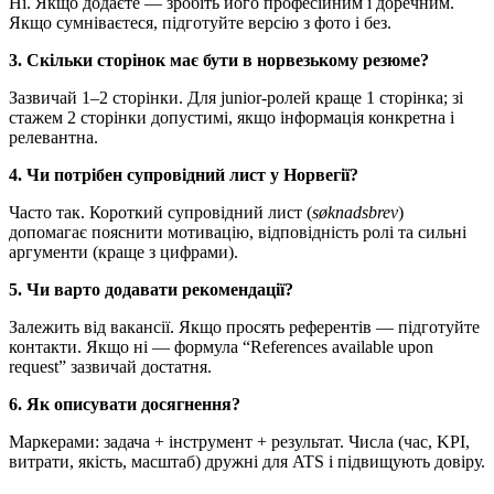
Ні. Якщо додаєте — зробіть його професійним і доречним.
Якщо сумніваєтеся, підготуйте версію з фото і без.
3. Скільки сторінок має бути в норвезькому резюме?
Зазвичай 1–2 сторінки. Для junior-ролей краще 1 сторінка; зі
стажем 2 сторінки допустимі, якщо інформація конкретна і
релевантна.
4. Чи потрібен супровідний лист у Норвегії?
Часто так. Короткий супровідний лист (
søknadsbrev
)
допомагає пояснити мотивацію, відповідність ролі та сильні
аргументи (краще з цифрами).
5. Чи варто додавати рекомендації?
Залежить від вакансії. Якщо просять референтів — підготуйте
контакти. Якщо ні — формула “References available upon
request” зазвичай достатня.
6. Як описувати досягнення?
Маркерами: задача + інструмент + результат. Числа (час, KPI,
витрати, якість, масштаб) дружні для ATS і підвищують довіру.