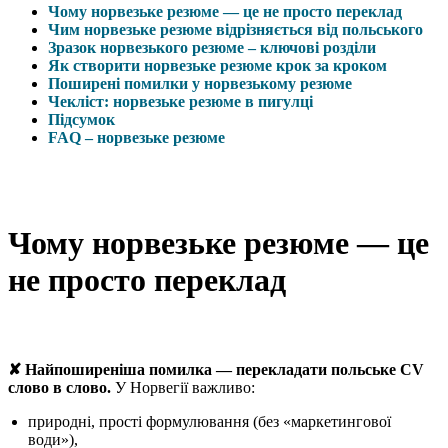
Чому норвезьке резюме — це не просто переклад
Чим норвезьке резюме відрізняється від польського
Зразок норвезького резюме – ключові розділи
Як створити норвезьке резюме крок за кроком
Поширені помилки у норвезькому резюме
Чекліст: норвезьке резюме в пигулці
Підсумок
FAQ – норвезьке резюме
Чому норвезьке резюме — це
не просто переклад
✘ Найпоширеніша помилка — перекладати польське CV
слово в слово.
У Норвегії важливо:
природні, прості формулювання (без «маркетингової
води»),